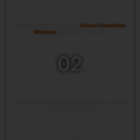
Elige tu Ciclo FP
Ciclos Formativos
Elige entre cualquiera de nuestros
Oficiales
de formación profesional
02
Conversa con Nosotros
El Departamento de
Coordinación del Centro
te ayudará
a resolver tus dudas