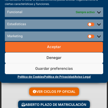
ciertas características y funciones.
Funcional
Siempre activo
Estadísticas
Marketing
Aceptar
Técnico Deportivo Superior
Denegar
en Entrenador de Fútbol
Guardar preferencias
Política de Cookies
Política de Privacidad
Aviso Legal
Inserción Laboral
VER CICLOS FP OFICIAL
ABIERTO PLAZO DE MATRICULACIÓN
Competencias