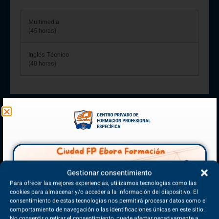
Multimedia
(45 horas)
Inglés Técnico
(40 horas)
Bloque de Formación Práctica
Formación Práctica
(190 horas)
Gestionar consentimiento
Para ofrecer las mejores experiencias, utilizamos tecnologías como las
Proyecto Final
cookies para almacenar y/o acceder a la información del dispositivo. El
(75 horas)
consentimiento de estas tecnologías nos permitirá procesar datos como el
comportamiento de navegación o las identificaciones únicas en este sitio.
No consentir o retirar el consentimiento, puede afectar negativamente a