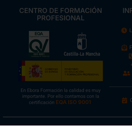
CENTRO DE FORMACIÓN
IN
PROFESIONAL
L
F
En Ebora Formación la calidad es muy
importante. Por ello contamos con la
certificación
EQA ISO 9001
.