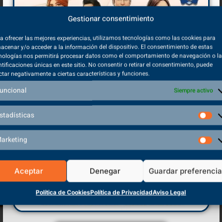
Gestionar consentimiento
a ofrecer las mejores experiencias, utilizamos tecnologías como las cookies para
acenar y/o acceder a la información del dispositivo. El consentimiento de estas
nologías nos permitirá procesar datos como el comportamiento de navegación o l
ntificaciones únicas en este sitio. No consentir o retirar el consentimiento, puede
ctar negativamente a ciertas características y funciones.
uncional
Siempre activo
 información sobre protección de datos
stadísticas
¿Cuánto es 12 + 3 ?
arketing
Aceptar
Denegar
Guardar preferenci
Política de Cookies
Política de Privacidad
Aviso Legal