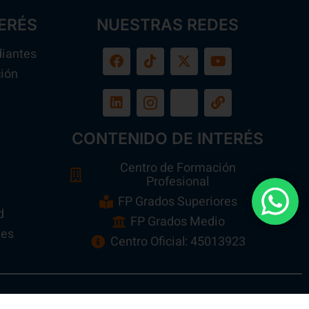
ERÉS
NUESTRAS REDES
diantes
ión
a
CONTENIDO DE INTERÉS
Centro de Formación
Profesional
FP Grados Superiores
d
FP Grados Medio
tes
Centro Oficial: 45013923
n