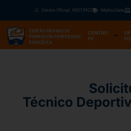
Centro Oficial: 45013923
Matricúlate
CENTRO
OF
FP
FO
Solici
Técnico Deportiv