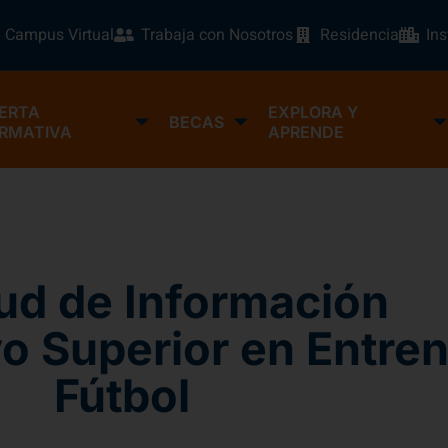
Campus Virtual
Trabaja con Nosotros
Residencia
In
ERTA
EXPLORA Y
BECAS
RMATIVA
APRENDE
tud de Información
o Superior en Entre
Fútbol