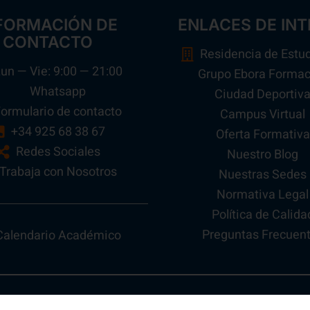
FORMACIÓN DE
ENLACES DE INT
CONTACTO
Residencia de Estu
un — Vie: 9:00 — 21:00
Grupo Ebora Formac
Whatsapp
Ciudad Deportiv
ormulario de contacto
Campus Virtual
+34 925 68 38 67
Oferta Formativa
Redes Sociales
Nuestro Blog
Trabaja con Nosotros
Nuestras Sedes
Normativa Legal
Política de Calida
Preguntas Frecuen
Calendario Académico
Todos los Derechos Reservados 2026 ©
Ebora Formació