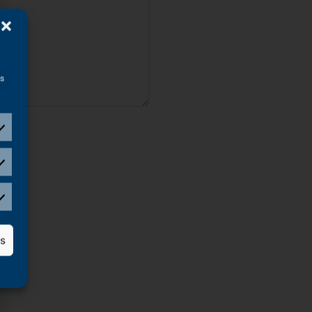
as
as