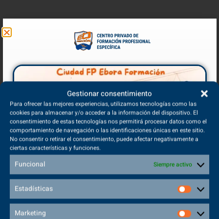
¿Qué es un Titulo FP oficial?
Una titulación de FP Oficial es un título expedido por el
Ministerio de Educación, Cultura y Deporte que se obtiene al
cursar un ciclo de
Formación Profesional
(tanto de grado
medio o superior)
Gestionar consentimiento
Para ofrecer las mejores experiencias, utilizamos tecnologías como las
cookies para almacenar y/o acceder a la información del dispositivo. El
consentimiento de estas tecnologías nos permitirá procesar datos como el
comportamiento de navegación o las identificaciones únicas en este sitio.
¿Cuál el código de Ebora
No consentir o retirar el consentimiento, puede afectar negativamente a
ciertas características y funciones.
Formación?
Funcional
Siempre activo
Nuestro código de Centro FP Oficial es,
45013923
.
Estadísticas
Marketing