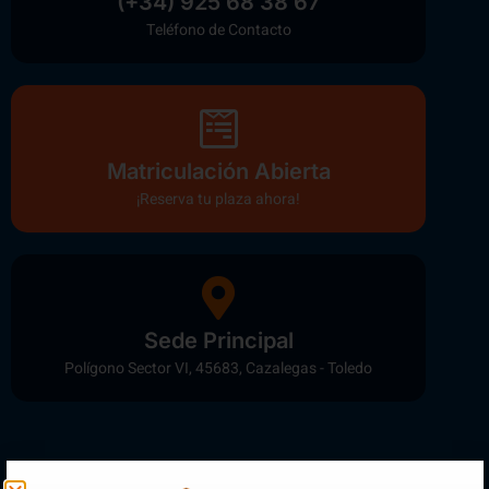
(+34) 925 68 38 67
Teléfono de Contacto
Matriculación Abierta
¡Reserva tu plaza ahora!
Sede Principal
Polígono Sector VI, 45683, Cazalegas - Toledo