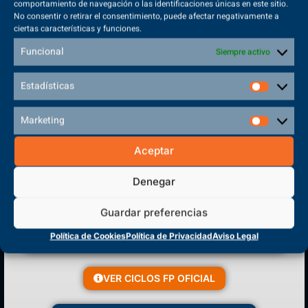
comportamiento de navegación o las identificaciones únicas en este sitio.
No consentir o retirar el consentimiento, puede afectar negativamente a
ciertas características y funciones.
Sede Principal
Funcional
Siempre activo
Polígono Sector VI, 45683, Cazalegas - Toledo
Estadísticas
Marketing
CENTRO DE FORMACIÓN
Aceptar
PROFESIONAL
Denegar
Guardar preferencias
Política de Cookies
Política de Privacidad
Aviso Legal
VER CICLOS FP OFICIAL