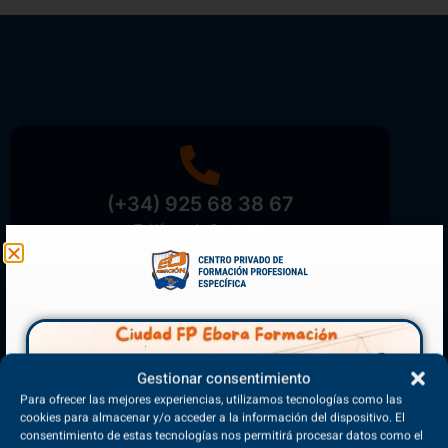
(+34) 925 68 38 67
Teléfono de Contacto
Matriculación Abierta
Gestionar consentimiento
¡Reserva tu plaza ahora!
Para ofrecer las mejores experiencias, utilizamos tecnologías como las
cookies para almacenar y/o acceder a la información del dispositivo. El
consentimiento de estas tecnologías nos permitirá procesar datos como el