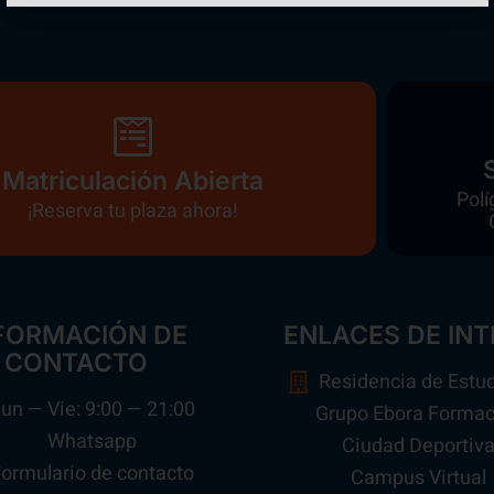
Matriculación Abierta
Polí
¡Reserva tu plaza ahora!
FORMACIÓN DE
ENLACES DE INT
CONTACTO
Residencia de Estu
un — Vie: 9:00 — 21:00
Grupo Ebora Formac
Whatsapp
Ciudad Deportiv
ormulario de contacto
Campus Virtual