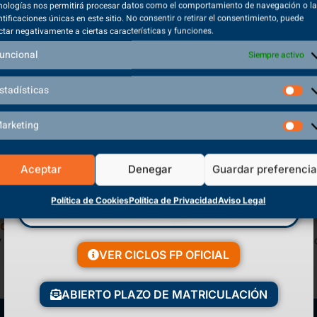
nologías nos permitirá procesar datos como el comportamiento de navegación o l
ntificaciones únicas en este sitio. No consentir o retirar el consentimiento, puede
ctar negativamente a ciertas características y funciones.
uncional
Siempre activo
stadísticas
arketing
Aceptar
Denegar
Guardar preferenci
Política de Cookies
Política de Privacidad
Aviso Legal
 de Sistemas Informáticos en Red
 supervisa entrenamientos adaptados a diferentes objetivos, promo
VER CICLOS FP OFICIAL
ABIERTO PLAZO DE MATRICULACIÓN