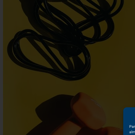
Par
alm