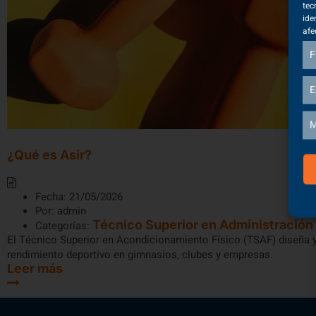
tec
ide
afe
F
E
M
¿Qué es Asir?
Fecha:
21/05/2026
Por:
admin
Técnico Superior en Administración
Categorías:
El Técnico Superior en Acondicionamiento Físico (TSAF) diseña y
rendimiento deportivo en gimnasios, clubes y empresas.
Leer más