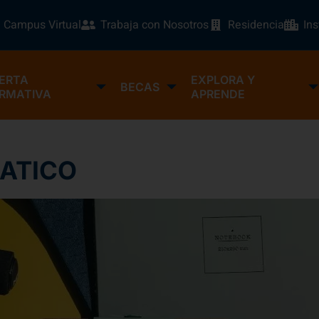
Campus Virtual
Trabaja con Nosotros
Residencia
In
ERTA
EXPLORA Y
BECAS
RMATIVA
APRENDE
MATICO