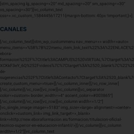
[stm_spacing lg_spacing=»20″ md_spacing=»20″ sm_spacing=»30″
xs_spacing=»30″][vc_column_text
css=».vc_custom_1584445617211{margin-bottom: 40px !important;}»]
CANALES
[/vc_column_text][stm_wp_custommenu nav_menu=»» width=»auto»
menu_items=»%5B%7B%22menu_item_link_text%22%3A%22ENLACE%2
ebora-
formacion%252F%7Ctitle%3ACAMPUS%2520VIRTUAL%7Ctarget%3A%
XCKkF3eY_6Q%252Fvideos%7C%7Ctarget%3A%2520_blank%7C%22%2C
de-
sugerencias%252F%7Ctitle%3AContacto%7Ctarget%3A%2520_blank
create_custom_menu=»true»][/vc_column_inner][/vc_row_inner]
[/vc_column][/vc_row][vc_row][vc_column][vc_separator
color=»custom» border_width=»4″ accent_color=»#003865″]
[/vc_column][/vc_row][vc_row][vc_column width=»1/2″]
[vc_single_image image=»5183″ img_size=»large» alignment=»center»
onclick=»custom_link» img_link_target=»_blank»
link=»http://new.eboraformacion.es/formacion/titulacion-oficial-
tecnico-superior-en-educacion-infantil/»][/vc_column][vc_column
width=»1/2″][vc_column_text