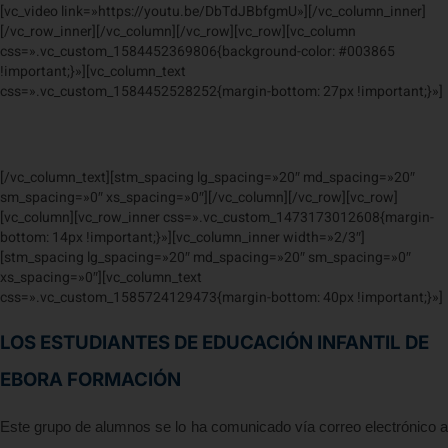
[vc_video link=»https://youtu.be/DbTdJBbfgmU»][/vc_column_inner]
[/vc_row_inner][/vc_column][/vc_row][vc_row][vc_column
css=».vc_custom_1584452369806{background-color: #003865
!important;}»][vc_column_text
css=».vc_custom_1584452528252{margin-bottom: 27px !important;}»]
#
ESTUDIAMOSENCASA
[/vc_column_text][stm_spacing lg_spacing=»20″ md_spacing=»20″
sm_spacing=»0″ xs_spacing=»0″][/vc_column][/vc_row][vc_row]
[vc_column][vc_row_inner css=».vc_custom_1473173012608{margin-
bottom: 14px !important;}»][vc_column_inner width=»2/3″]
[stm_spacing lg_spacing=»20″ md_spacing=»20″ sm_spacing=»0″
xs_spacing=»0″][vc_column_text
css=».vc_custom_1585724129473{margin-bottom: 40px !important;}»]
LOS ESTUDIANTES DE EDUCACIÓN INFANTIL DE
EBORA FORMACIÓN
Este grupo de alumnos se lo ha comunicado vía correo electrónico a