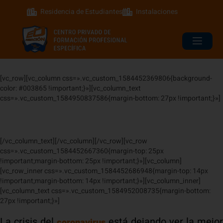
Residencia de Estudiantes
Instalaciones
[vc_row][vc_column css=».vc_custom_1584452369806{background-
color: #003865 !important;}»][vc_column_text
css=».vc_custom_1584950837586{margin-bottom: 27px !important;}»]
#
QUÉDATEENCASA
[/vc_column_text][/vc_column][/vc_row][vc_row
css=».vc_custom_1584452667360{margin-top: 25px
!important;margin-bottom: 25px !important;}»][vc_column]
[vc_row_inner css=».vc_custom_1584452686948{margin-top: 14px
!important;margin-bottom: 14px !important;}»][vc_column_inner]
[vc_column_text css=».vc_custom_1584952008735{margin-bottom:
27px !important;}»]
La crisis del
está dejando ver la mejor
coronavirus