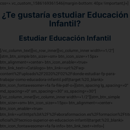
css=».vc_custom_1586169361546{margin-bottom: 40px !important;}»]
¿Te gustaría estudiar Educación
Infantil?
Estudiar Educación Infantil
[/vc_column_text][vc_row_inner][vc_column_inner width=»1/2″]
[stm_btn_simple btn_size=»sm» btn_icon_size=»15px»
btn_alignment=»center» btn_icon_enable=»true»
btn_link_text=»Catálogo» btn_link=»url:%2Fwp-
content%2Fuploads%2F2020%2F02%2Fdonde-estudiar-fp-para-
trabajar-como-educadora-infantil.pdf||target:%20_blank|»
btn_icon_fontawesome=»fa fa-file-pdf-o»][stm_spacing lg_spacing=»0″
md_spacing=»0″ sm_spacing=»30″ xs_spacing=»30″]
[/vc_column_inner][vc_column_inner width=»1/2″][stm_btn_simple
btn_size=»sm» btn_icon_size=»15px» btn_alignment=»center»
btn_icon_enable=»true»
btn_link=»url:https%3A%2F%2Feboraformacion.es%2Fformacion%2Ftitu
oficial%2Ftecnico-superior-en-educacion-infantil||target:%20_blank|»
btn_icon_fontawesome=»fa fa-info» btn_link_text=»Info»]