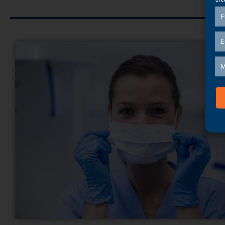
F
E
M