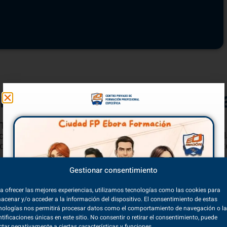
 de conflictos en el aula
co En Cuidados Auxiliares De Enfermería
ión de conflictos en el 
TSEI
debe poner en práctica en el aula con los menores. 
onstructivas de relacionarse con los demás, a desarrollar
er a tomar decisiones, son solo algunos de los concept
Gestionar consentimiento
 en la evaluación de las destrezas necesarias para reso
a ofrecer las mejores experiencias, utilizamos tecnologías como las cookies para
acenar y/o acceder a la información del dispositivo. El consentimiento de estas
nologías nos permitirá procesar datos como el comportamiento de navegación o l
ntificaciones únicas en este sitio. No consentir o retirar el consentimiento, puede
ctar negativamente a ciertas características y funciones.