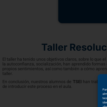
Taller Resolución
Estudiar Técni
Taller Resoluc
El taller ha tenido unos objetivos claros, sobre lo que el
la autoconfianza, socialización, han aprendido formas c
propios sentimientos, así como también a cómo aprend
taller.
En conclusión, nuestros alumnos de
TSEI
han trabajado
de introducir este proceso en el aula.
Par
alm
tec
ide
afe