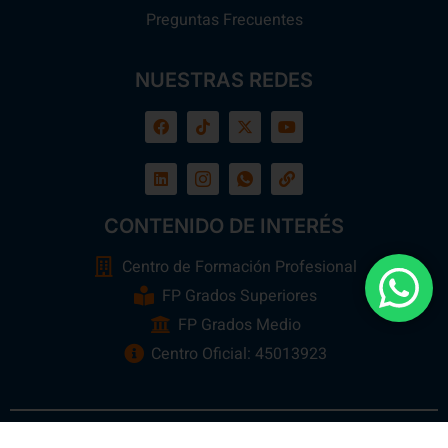
Preguntas Frecuentes
NUESTRAS REDES
CONTENIDO DE INTERÉS
Centro de Formación Profesional
FP Grados Superiores
FP Grados Medio
Centro Oficial: 45013923