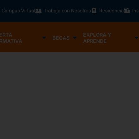
Campus Virtual
Trabaja con Nosotros
Residencia
In
ERTA
EXPLORA Y
BECAS
RMATIVA
APRENDE