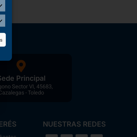
as
Sede Principal
gono Sector VI, 45683,
Cazalegas - Toledo
ERÉS
NUESTRAS REDES