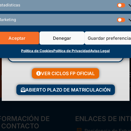
stadísticas
arketing
Aceptar
Denegar
Guardar preferenci
Política de Cookies
Política de Privacidad
Aviso Legal
VER CICLOS FP OFICIAL
Matriculación Abierta
Polí
¡Reserva tu plaza ahora!
ABIERTO PLAZO DE MATRICULACIÓN
FORMACIÓN DE
ENLACES DE INT
CONTACTO