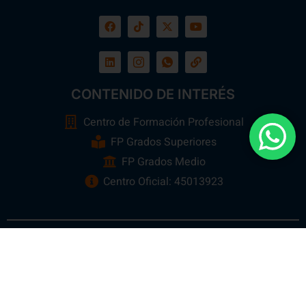
CONTENIDO DE INTERÉS
Centro de Formación Profesional
FP Grados Superiores
FP Grados Medio
Centro Oficial: 45013923
Ebora Formación
Todos los Derechos Reservados 2026 ©