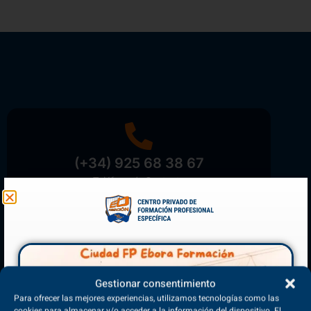
(+34) 925 68 38 67
Teléfono de Contacto
Matriculación Abierta
Gestionar consentimiento
¡Reserva tu plaza ahora!
Para ofrecer las mejores experiencias, utilizamos tecnologías como las
cookies para almacenar y/o acceder a la información del dispositivo. El