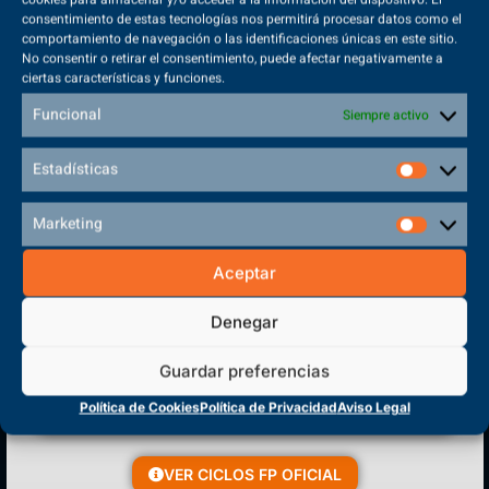
consentimiento de estas tecnologías nos permitirá procesar datos como el
comportamiento de navegación o las identificaciones únicas en este sitio.
No consentir o retirar el consentimiento, puede afectar negativamente a
ciertas características y funciones.
Sede Principal
Funcional
Siempre activo
Polígono Sector VI, 45683, Cazalegas - Toledo
Estadísticas
Marketing
CENTRO DE FORMACIÓN
Aceptar
PROFESIONAL
Denegar
Guardar preferencias
Política de Cookies
Política de Privacidad
Aviso Legal
VER CICLOS FP OFICIAL