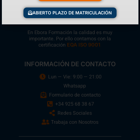
ABIERTO PLAZO DE MATRICULACIÓN
En Ebora Formación la calidad es muy
importante. Por ello contamos con la
certificación
.
EQA ISO 9001
INFORMACIÓN DE CONTACTO
Lun — Vie: 9:00 — 21:00
Whatsapp
Formulario de contacto
+34 925 68 38 67
Redes Sociales
Trabaja con Nosotros