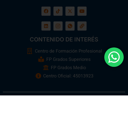
CONTENIDO DE INTERÉS
Centro de Formación Profesional
FP Grados Superiores
FP Grados Medio
Centro Oficial: 45013923
Ebora Formación
Todos los Derechos Reservados 2026 ©