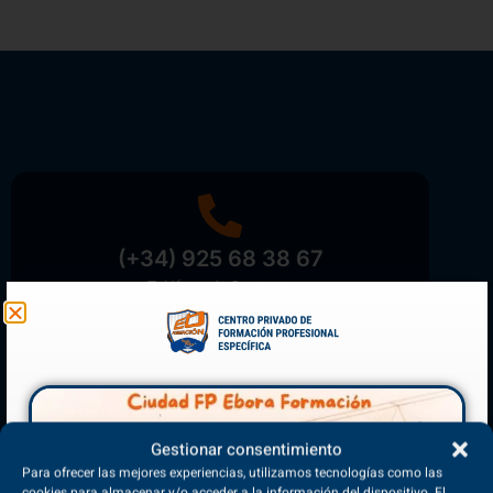
(+34) 925 68 38 67
Teléfono de Contacto
Matriculación Abierta
Gestionar consentimiento
¡Reserva tu plaza ahora!
Para ofrecer las mejores experiencias, utilizamos tecnologías como las
cookies para almacenar y/o acceder a la información del dispositivo. El