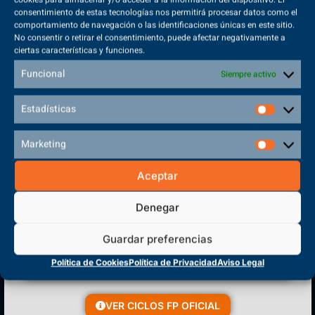
consentimiento de estas tecnologías nos permitirá procesar datos como el
comportamiento de navegación o las identificaciones únicas en este sitio.
No consentir o retirar el consentimiento, puede afectar negativamente a
ciertas características y funciones.
Sede Principal
Funcional
Siempre activo
Polígono Sector VI, 45683, Cazalegas - Toledo
Estadísticas
Marketing
CENTRO DE FORMACIÓN
Aceptar
PROFESIONAL
Denegar
Guardar preferencias
Política de Cookies
Política de Privacidad
Aviso Legal
VER CICLOS FP OFICIAL