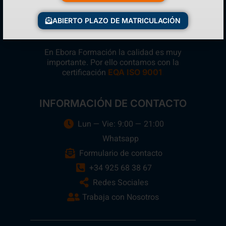
ABIERTO PLAZO DE MATRICULACIÓN
En Ebora Formación la calidad es muy
importante. Por ello contamos con la
certificación
.
EQA ISO 9001
INFORMACIÓN DE CONTACTO
Lun — Vie: 9:00 — 21:00
Whatsapp
Formulario de contacto
+34 925 68 38 67
Redes Sociales
Trabaja con Nosotros