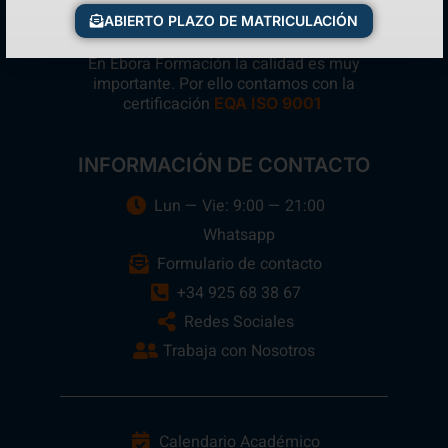
ABIERTO PLAZO DE MATRICULACIÓN
En Ebora Formación la calidad es muy
importante. Por ello contamos con la
certificación
.
EQA ISO 9001
INFORMACIÓN DE CONTACTO
Lun — Vie: 9:00 — 21:00
Whatsapp
Formulario de contacto
+34 925 68 38 67
Redes Sociales
Trabaja con Nosotros
Calendario Académico