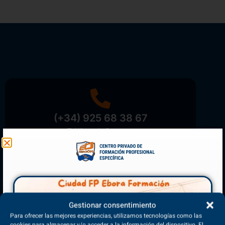
(+34) 925 68 38 67
Teléfono de Contacto
Matriculación Abierta
Gestionar consentimiento
¡Reserva tu plaza ahora!
Para ofrecer las mejores experiencias, utilizamos tecnologías como las
cookies para almacenar y/o acceder a la información del dispositivo. El