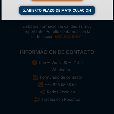
ABIERTO PLAZO DE MATRICULACIÓN
En Ebora Formación la calidad es muy
importante. Por ello contamos con la
certificación
.
EQA ISO 9001
INFORMACIÓN DE CONTACTO
Lun — Vie: 9:00 — 21:00
Whatsapp
Formulario de contacto
+34 925 68 38 67
Redes Sociales
Trabaja con Nosotros