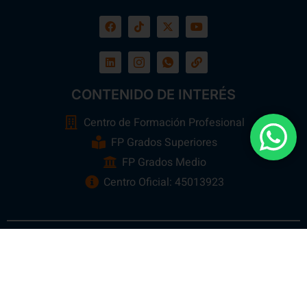
CONTENIDO DE INTERÉS
Centro de Formación Profesional
FP Grados Superiores
FP Grados Medio
Centro Oficial: 45013923
Ebora Formación
Todos los Derechos Reservados 2026 ©