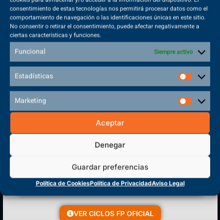
consentimiento de estas tecnologías nos permitirá procesar datos como el
comportamiento de navegación o las identificaciones únicas en este sitio.
No consentir o retirar el consentimiento, puede afectar negativamente a
ciertas características y funciones.
Sede Principal
Funcional
Siempre activo
Polígono Sector VI, 45683, Cazalegas - Toledo
Estadísticas
Marketing
CENTRO DE FORMACIÓN
Aceptar
PROFESIONAL
Denegar
Guardar preferencias
Política de Cookies
Política de Privacidad
Aviso Legal
VER CICLOS FP OFICIAL