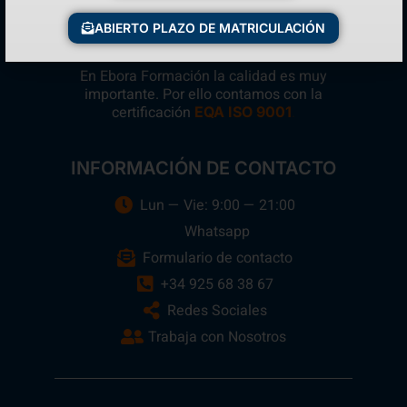
ABIERTO PLAZO DE MATRICULACIÓN
En Ebora Formación la calidad es muy
importante. Por ello contamos con la
certificación
.
EQA ISO 9001
INFORMACIÓN DE CONTACTO
Lun — Vie: 9:00 — 21:00
Whatsapp
Formulario de contacto
+34 925 68 38 67
Redes Sociales
Trabaja con Nosotros