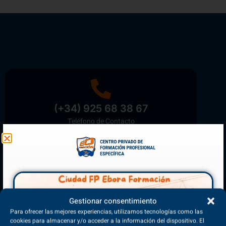
(+34) 925 68 38 67
Teléfono de Contacto
Matriculación Abierta
¡Reserva tu plaza ahora!
Gestionar consentimiento
Para ofrecer las mejores experiencias, utilizamos tecnologías como las
cookies para almacenar y/o acceder a la información del dispositivo. El