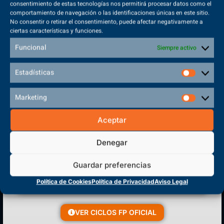
consentimiento de estas tecnologías nos permitirá procesar datos como el
comportamiento de navegación o las identificaciones únicas en este sitio.
No consentir o retirar el consentimiento, puede afectar negativamente a
ciertas características y funciones.
Sede Principal
Funcional
Siempre activo
Polígono Sector VI, 45683, Cazalegas - Toledo
Estadísticas
Marketing
CENTRO DE FORMACIÓN
Aceptar
PROFESIONAL
Denegar
Guardar preferencias
Política de Cookies
Política de Privacidad
Aviso Legal
VER CICLOS FP OFICIAL