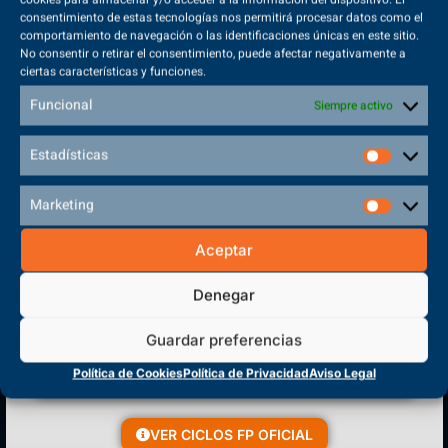
consentimiento de estas tecnologías nos permitirá procesar datos como el
comportamiento de navegación o las identificaciones únicas en este sitio.
No consentir o retirar el consentimiento, puede afectar negativamente a
ciertas características y funciones.
Sede Principal
Funcional
Siempre activo
Polígono Sector VI, 45683, Cazalegas - Toledo
Estadísticas
Marketing
CENTRO DE FORMACIÓN
Aceptar
PROFESIONAL
Denegar
Guardar preferencias
Política de Cookies
Política de Privacidad
Aviso Legal
VER CICLOS FP OFICIAL