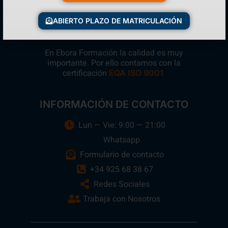
ABIERTO PLAZO DE MATRICULACIÓN
En Ebora Formación la calidad es muy
importante. Por ello contamos con la
certificación
.
EQA ISO 9001
INFORMACIÓN DE CONTACTO
Lun — Vie: 9:00 — 21:00
Whatsapp
Formulario de contacto
+34 925 68 38 67
Redes Sociales
Trabaja con Nosotros