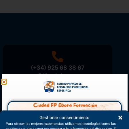
(+34) 925 68 38 67
Teléfono de Contacto
Matriculación Abierta
Gestionar consentimiento
¡Reserva tu plaza ahora!
Para ofrecer las mejores experiencias, utilizamos tecnologías como las
cookies para almacenar y/o acceder a la información del dispositivo. El