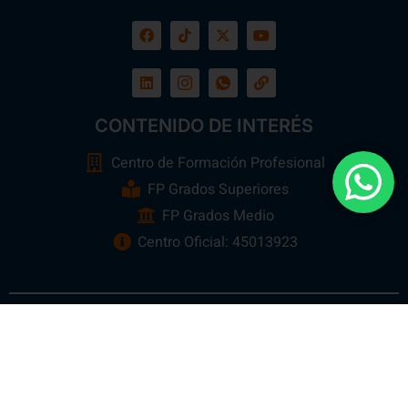
CONTENIDO DE INTERÉS
Centro de Formación Profesional
FP Grados Superiores
FP Grados Medio
Centro Oficial: 45013923
Ebora Formación
Todos los Derechos Reservados 2026 ©