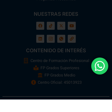
NUESTRAS REDES
CONTENIDO DE INTERÉS
Centro de Formación Profesional
FP Grados Superiores
FP Grados Medio
Centro Oficial: 45013923
Ebora Formación
Todos los Derechos Reservados 2026 ©