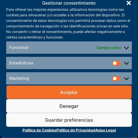
Gestionar consentimiento
Para ofrecer las mejores experiencias, utilizamos tecnologías como las
cookies para almacenar y/o acceder a la información del dispositivo. El
consentimiento de estas tecnologías nos permitirá procesar datos como el
Sede Principal
comportamiento de navegación o las identificaciones únicas en este sitio.
Polígono Sector VI, 45683, Cazalegas - Toledo
No consentir o retirar el consentimiento, puede afectar negativamente a
ciertas características y funciones.
Funcional
Siempre activo
Estadísticas
CENTRO DE FORMACIÓN
PROFESIONAL
Marketing
Aceptar
Denegar
Guardar preferencias
Política de Cookies
Política de Privacidad
Aviso Legal