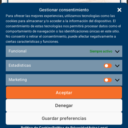
Gestionar consentimiento
Para ofrecer las mejores experiencias, utilizamos tecnologías como las
cookies para almacenar y/o acceder a la información del dispositivo. El
consentimiento de estas tecnologías nos permitirá procesar datos como el
Volver a inicio
comportamiento de navegación o las identificaciones únicas en este sitio.
No consentir o retirar el consentimiento, puede afectar negativamente a
ciertas características y funciones.
Funcional
Siempre activo
Estadísticas
Marketing
Aceptar
Denegar
(+34) 925 68 38 67
Teléfono de Contacto
Guardar preferencias
Política de Cookies
Política de Privacidad
Aviso Legal