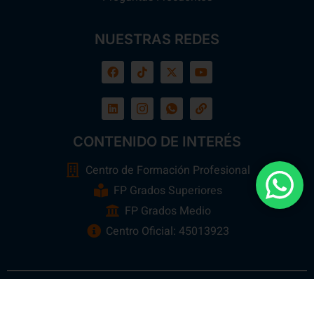
NUESTRAS REDES
CONTENIDO DE INTERÉS
Centro de Formación Profesional
FP Grados Superiores
FP Grados Medio
Centro Oficial: 45013923
Ebora Formación
Todos los Derechos Reservados 2026 ©