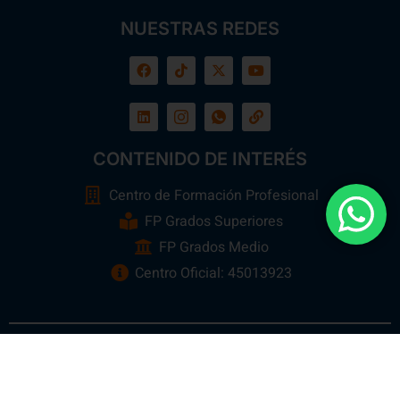
NUESTRAS REDES
CONTENIDO DE INTERÉS
Centro de Formación Profesional
FP Grados Superiores
FP Grados Medio
Centro Oficial: 45013923
Ebora Formación
Todos los Derechos Reservados 2026 ©