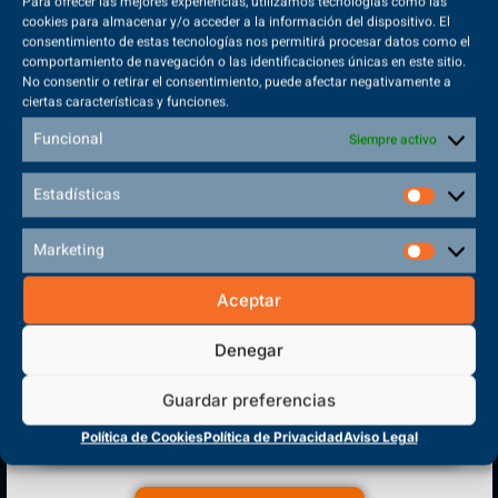
Para ofrecer las mejores experiencias, utilizamos tecnologías como las
¡Reserva tu plaza ahora!
cookies para almacenar y/o acceder a la información del dispositivo. El
consentimiento de estas tecnologías nos permitirá procesar datos como el
comportamiento de navegación o las identificaciones únicas en este sitio.
No consentir o retirar el consentimiento, puede afectar negativamente a
ciertas características y funciones.
Funcional
Siempre activo
Sede Principal
Polígono Sector VI, 45683, Cazalegas - Toledo
Estadísticas
Marketing
Aceptar
CENTRO DE FORMACIÓN
PROFESIONAL
Denegar
Guardar preferencias
Política de Cookies
Política de Privacidad
Aviso Legal