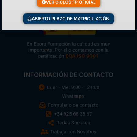
VER CICLOS FP OFICIAL
ABIERTO PLAZO DE MATRICULACIÓN
En Ebora Formación la calidad es muy
importante. Por ello contamos con la
certificación
.
EQA ISO 9001
INFORMACIÓN DE CONTACTO
Lun — Vie: 9:00 — 21:00
Whatsapp
Formulario de contacto
+34 925 68 38 67
Redes Sociales
Trabaja con Nosotros