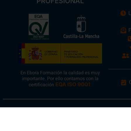
PROFESIONAL
L
F
En Ebora Formación la calidad es muy
importante. Por ello contamos con la
certificación
EQA ISO 9001
.