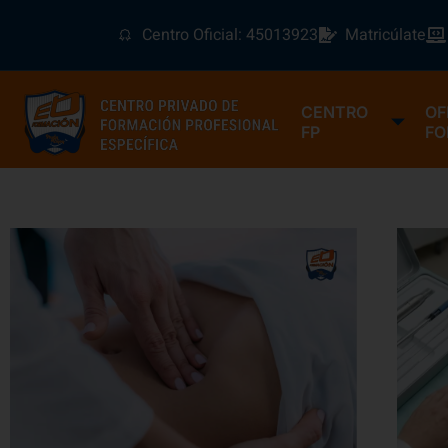
Centro Oficial: 45013923
Matricúlate
CENTRO
OF
FP
FO