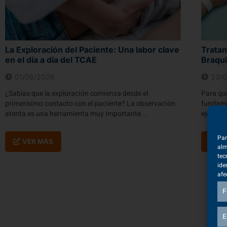
La Exploración del Paciente: Una labor clave
Trata
en el día a día del TCAE
Braqui
01/06/2026
23/
¿Sabías que la exploración comienza desde el
Para qu
primerísimo contacto con el paciente? La observación
fundamen
atenta es una herramienta muy importante...
ejecució
Par
VER MÁS
V
alm
tec
ide
afe
F
E