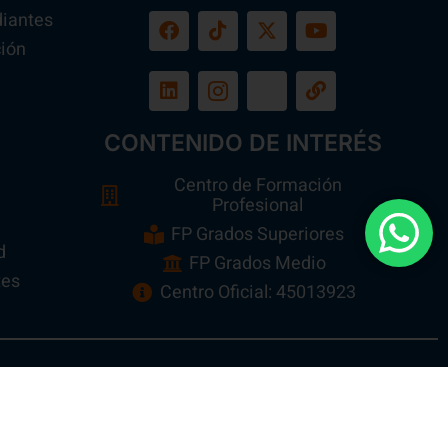
diantes
ión
a
CONTENIDO DE INTERÉS
Centro de Formación
Profesional
FP Grados Superiores
d
FP Grados Medio
tes
Centro Oficial: 45013923
n