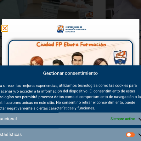
mientos combinados en cáncer:
FP en Radioter
terapia
en la Élite de 
03/2026
05/03/2026
e todo esto funcione correctamente, es
Descubre por qué 
tal una planificación precisa y una correcta
Radioterapia y Do
n técnica, donde los especialistas en...
pasaporte directo 
Gestionar consentimiento
a ofrecer las mejores experiencias, utilizamos tecnologías como las cookies para
ER MÁS
VER MÁS
acenar y/o acceder a la información del dispositivo. El consentimiento de estas
nologías nos permitirá procesar datos como el comportamiento de navegación o l
ntificaciones únicas en este sitio. No consentir o retirar el consentimiento, puede
ctar negativamente a ciertas características y funciones.
uncional
Siempre activo
stadísticas