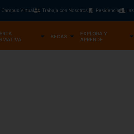
Campus Virtual
Trabaja con Nosotros
Residencia
In
ERTA
EXPLORA Y
BECAS
RMATIVA
APRENDE