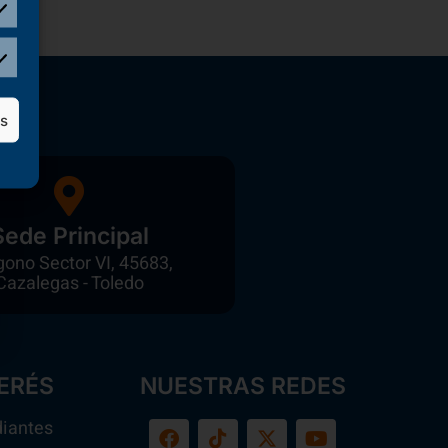
as
Sede Principal
gono Sector VI, 45683,
Cazalegas - Toledo
ERÉS
NUESTRAS REDES
diantes