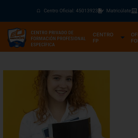
Centro Oficial: 45013923
Matricúlate
CENTRO
OF
FP
FO