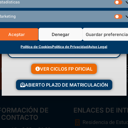
stadísticas
arketing
Aceptar
Denegar
Guardar preferenci
Política de Cookies
Política de Privacidad
Aviso Legal
VER CICLOS FP OFICIAL
Matriculación Abierta
Polí
¡Reserva tu plaza ahora!
ABIERTO PLAZO DE MATRICULACIÓN
FORMACIÓN DE
ENLACES DE INT
CONTACTO
Residencia de Estu