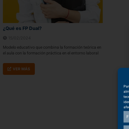
¿Qué es FP Dual?
15/02/2024
Modelo educativo que combina la formación teórica en
el aula con la formación práctica en el entorno laboral
VER MÁS
Par
alm
tec
ide
afe
F