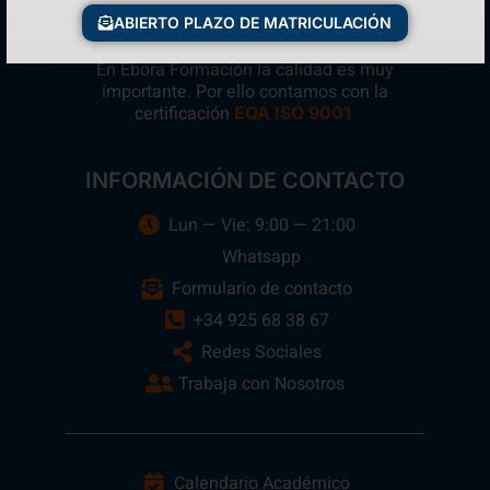
ABIERTO PLAZO DE MATRICULACIÓN
En Ebora Formación la calidad es muy
importante. Por ello contamos con la
certificación
.
EQA ISO 9001
INFORMACIÓN DE CONTACTO
Lun — Vie: 9:00 — 21:00
Whatsapp
Formulario de contacto
+34 925 68 38 67
Redes Sociales
Trabaja con Nosotros
Calendario Académico