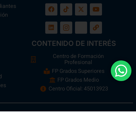
diantes
ión
a
CONTENIDO DE INTERÉS
Centro de Formación
Profesional
FP Grados Superiores
d
FP Grados Medio
tes
Centro Oficial: 45013923
n