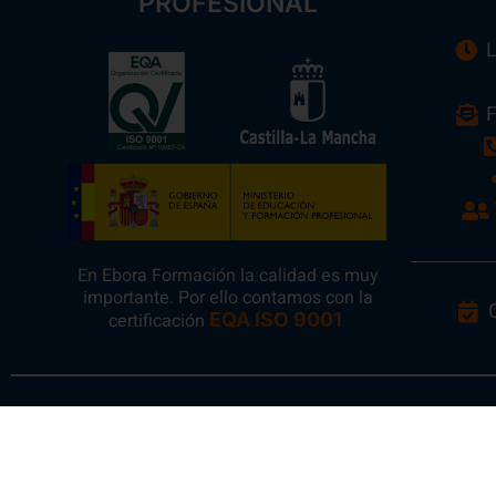
PROFESIONAL
L
F
En Ebora Formación la calidad es muy
importante. Por ello contamos con la
certificación
EQA ISO 9001
.