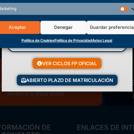
Volver a inicio
arketing
Aceptar
Denegar
Guardar preferenci
Política de Cookies
Política de Privacidad
Aviso Legal
VER CICLOS FP OFICIAL
ABIERTO PLAZO DE MATRICULACIÓN
Matriculación Abierta
Polí
¡Reserva tu plaza ahora!
FORMACIÓN DE
ENLACES DE INT