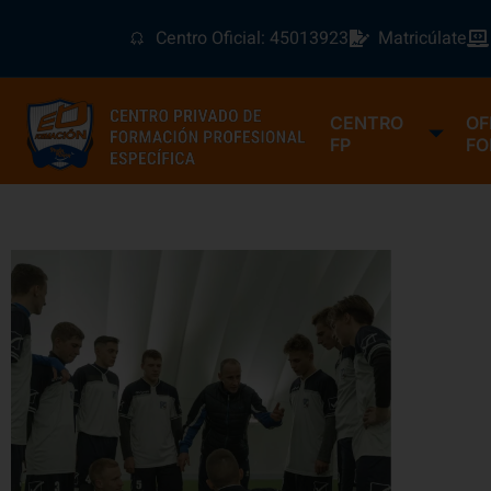
Centro Oficial: 45013923
Matricúlate
CENTRO
OF
FP
FO