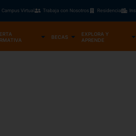
Campus Virtual
Trabaja con Nosotros
Residencia
In
ERTA
EXPLORA Y
BECAS
RMATIVA
APRENDE