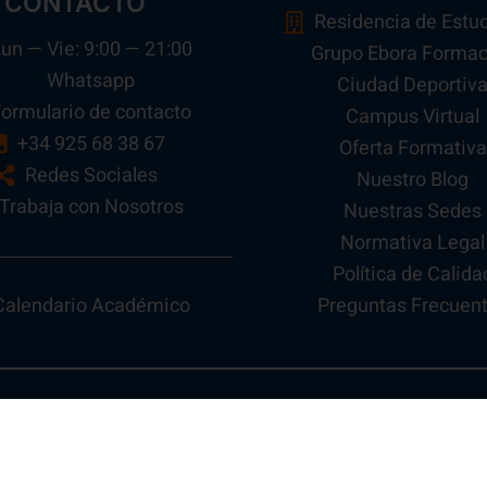
CONTACTO
Residencia de Estu
un — Vie: 9:00 — 21:00
Grupo Ebora Formac
Whatsapp
Ciudad Deportiv
ormulario de contacto
Campus Virtual
+34 925 68 38 67
Oferta Formativa
Redes Sociales
Nuestro Blog
Trabaja con Nosotros
Nuestras Sedes
Normativa Legal
Política de Calida
Preguntas Frecuen
Calendario Académico
Todos los Derechos Reservados 2026 ©
Ebora Formació