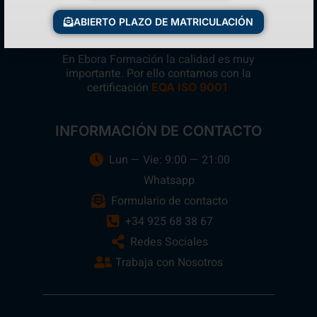
ABIERTO PLAZO DE MATRICULACIÓN
En Ebora Formación la calidad es muy
importante. Por ello contamos con la
certificación
.
EQA ISO 9001
INFORMACIÓN DE CONTACTO
Lun — Vie: 9:00 — 21:00
Whatsapp
Formulario de contacto
+34 925 68 38 67
Redes Sociales
Trabaja con Nosotros