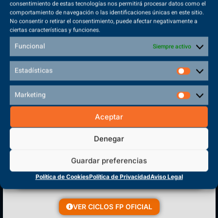
consentimiento de estas tecnologías nos permitirá procesar datos como el
comportamiento de navegación o las identificaciones únicas en este sitio.
No consentir o retirar el consentimiento, puede afectar negativamente a
ciertas características y funciones.
Sede Principal
Funcional
Siempre activo
Polígono Sector VI, 45683, Cazalegas - Toledo
Estadísticas
Marketing
CENTRO DE FORMACIÓN
Aceptar
PROFESIONAL
Denegar
Guardar preferencias
Política de Cookies
Política de Privacidad
Aviso Legal
VER CICLOS FP OFICIAL