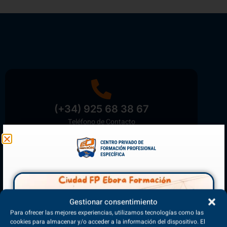
(+34) 925 68 38 67
Teléfono de Contacto
Matriculación Abierta
¡Reserva tu plaza ahora!
Gestionar consentimiento
Para ofrecer las mejores experiencias, utilizamos tecnologías como las
cookies para almacenar y/o acceder a la información del dispositivo. El