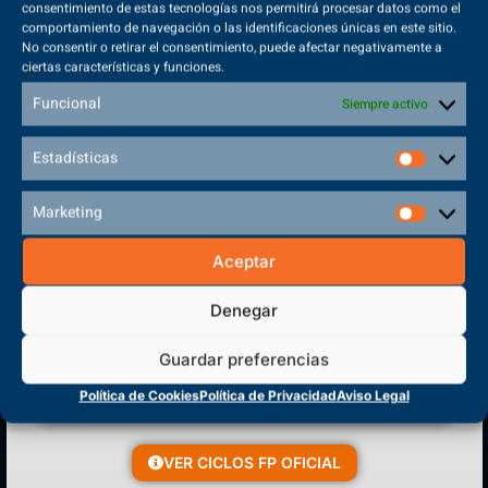
consentimiento de estas tecnologías nos permitirá procesar datos como el
comportamiento de navegación o las identificaciones únicas en este sitio.
No consentir o retirar el consentimiento, puede afectar negativamente a
ciertas características y funciones.
Sede Principal
Funcional
Siempre activo
Polígono Sector VI, 45683, Cazalegas - Toledo
Estadísticas
Marketing
CENTRO DE FORMACIÓN
Aceptar
PROFESIONAL
Denegar
Guardar preferencias
Política de Cookies
Política de Privacidad
Aviso Legal
VER CICLOS FP OFICIAL