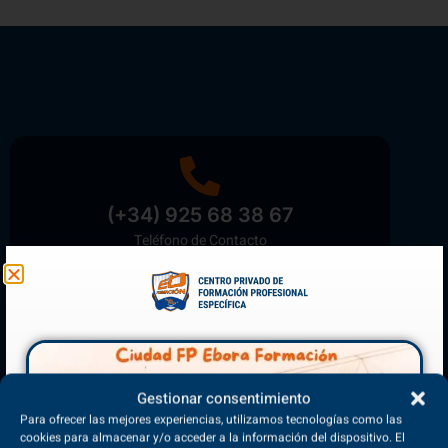
(+34) 925 68 38 67
Teléfono de Contacto
Matriculación Abierta
¡Reserva tu plaza ahora!
Gestionar consentimiento
Para ofrecer las mejores experiencias, utilizamos tecnologías como las
cookies para almacenar y/o acceder a la información del dispositivo. El