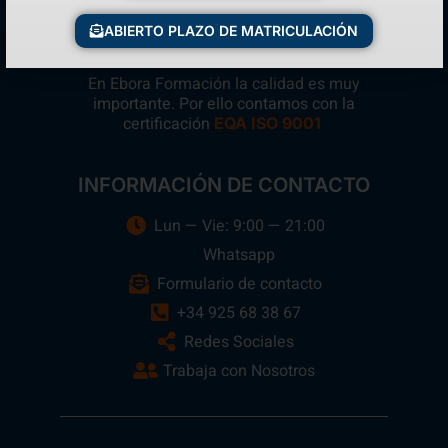
ABIERTO PLAZO DE MATRICULACIÓN
En Ebora Formación la calidad es muy
importante. Por ello contamos con la
certificación
.
EQA ISO 9001
INFORMACIÓN DE CONTACTO
Lun — Vie: 9:00 — 21:00
Whatsapp
Formulario de contacto
+34 925 68 38 67
Redes Sociales
Trabaja con Nosotros