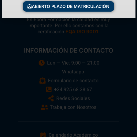
ABIERTO PLAZO DE MATRICULACIÓN
En Ebora Formación la calidad es muy
importante. Por ello contamos con la
certificación
.
EQA ISO 9001
INFORMACIÓN DE CONTACTO
Lun — Vie: 9:00 — 21:00
Whatsapp
Formulario de contacto
+34 925 68 38 67
Redes Sociales
Trabaja con Nosotros
Calendario Académico