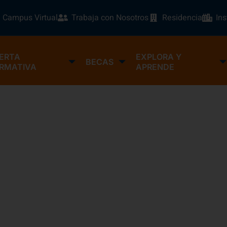
Campus Virtual
Trabaja con Nosotros
Residencia
In
ERTA
EXPLORA Y
BECAS
RMATIVA
APRENDE