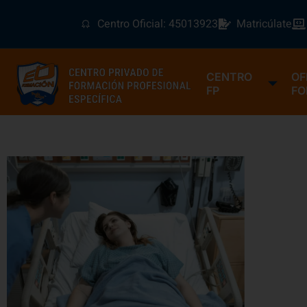
Centro Oficial: 45013923
Matricúlate
CENTRO
OF
FP
FO