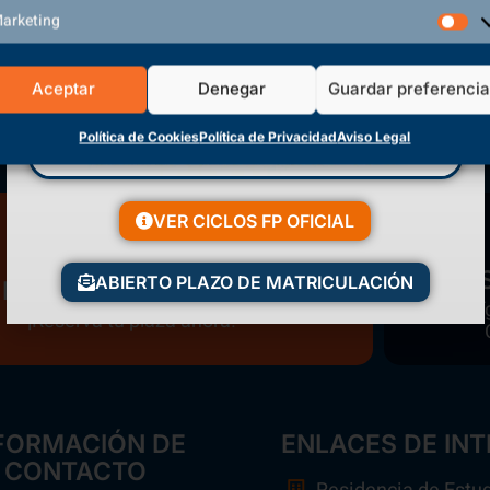
arketing
Aceptar
Denegar
Guardar preferenci
Política de Cookies
Política de Privacidad
Aviso Legal
VER CICLOS FP OFICIAL
ABIERTO PLAZO DE MATRICULACIÓN
Matriculación Abierta
Polí
¡Reserva tu plaza ahora!
FORMACIÓN DE
ENLACES DE INT
CONTACTO