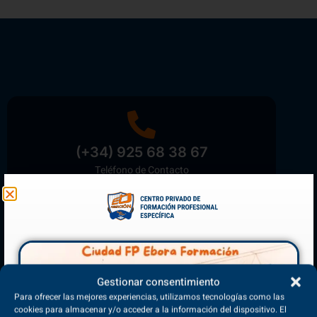
(+34) 925 68 38 67
Teléfono de Contacto
Matriculación Abierta
¡Reserva tu plaza ahora!
Gestionar consentimiento
Para ofrecer las mejores experiencias, utilizamos tecnologías como las
cookies para almacenar y/o acceder a la información del dispositivo. El