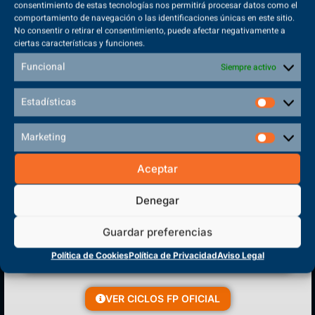
consentimiento de estas tecnologías nos permitirá procesar datos como el
comportamiento de navegación o las identificaciones únicas en este sitio.
No consentir o retirar el consentimiento, puede afectar negativamente a
ciertas características y funciones.
Sede Principal
Funcional
Siempre activo
Polígono Sector VI, 45683, Cazalegas - Toledo
Estadísticas
Marketing
CENTRO DE FORMACIÓN
Aceptar
PROFESIONAL
Denegar
Guardar preferencias
Política de Cookies
Política de Privacidad
Aviso Legal
VER CICLOS FP OFICIAL