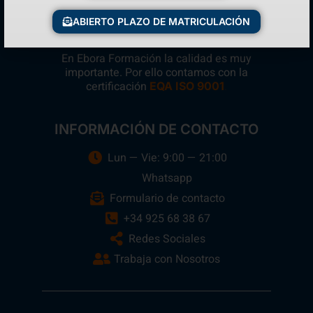
ABIERTO PLAZO DE MATRICULACIÓN
En Ebora Formación la calidad es muy
importante. Por ello contamos con la
certificación
.
EQA ISO 9001
INFORMACIÓN DE CONTACTO
Lun — Vie: 9:00 — 21:00
Whatsapp
Formulario de contacto
+34 925 68 38 67
Redes Sociales
Trabaja con Nosotros