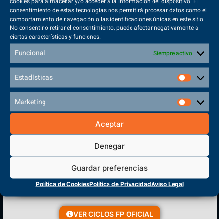
cookies para almacenar y/o acceder a la información del dispositivo. El
consentimiento de estas tecnologías nos permitirá procesar datos como el
comportamiento de navegación o las identificaciones únicas en este sitio.
No consentir o retirar el consentimiento, puede afectar negativamente a
ciertas características y funciones.
Funcional
Matriculación Abierta
Siempre activo
¡Reserva tu plaza ahora!
Estadísticas
Marketing
Aceptar
Sede Principal
Polígono Sector VI, 45683, Cazalegas - Toledo
Denegar
Guardar preferencias
Política de Cookies
Política de Privacidad
Aviso Legal
CENTRO DE FORMACIÓN
PROFESIONAL
VER CICLOS FP OFICIAL