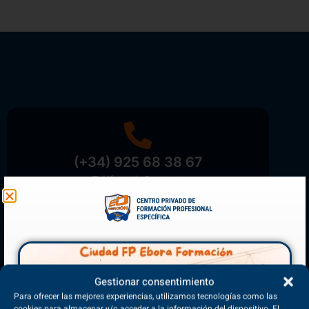
(+34) 925 68 38 67
Teléfono de Contacto
Matriculación Abierta
Gestionar consentimiento
¡Reserva tu plaza ahora!
Para ofrecer las mejores experiencias, utilizamos tecnologías como las
cookies para almacenar y/o acceder a la información del dispositivo. El