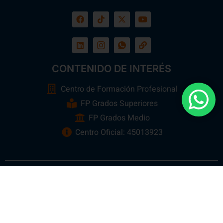
CONTENIDO DE INTERÉS
Centro de Formación Profesional
FP Grados Superiores
FP Grados Medio
Centro Oficial: 45013923
Ebora Formación
Todos los Derechos Reservados 2026 ©