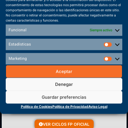
consentimiento de estas tecnologías nos permitirá procesar datos como el
comportamiento de navegación o las identificaciones únicas en este sitio.
No consentir o retirar el consentimiento, puede afectar negativamente a
ciertas características y funciones.
Sede Principal
Funcional
Siempre activo
Polígono Sector VI, 45683, Cazalegas - Toledo
Estadísticas
Marketing
CENTRO DE FORMACIÓN
Aceptar
PROFESIONAL
Denegar
Guardar preferencias
Política de Cookies
Política de Privacidad
Aviso Legal
VER CICLOS FP OFICIAL