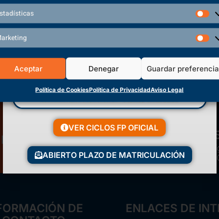
Volver a inicio
stadísticas
arketing
Aceptar
Denegar
Guardar preferenci
Política de Cookies
Política de Privacidad
Aviso Legal
VER CICLOS FP OFICIAL
Matriculación Abierta
Polí
¡Reserva tu plaza ahora!
ABIERTO PLAZO DE MATRICULACIÓN
FORMACIÓN DE
ENLACES DE INT