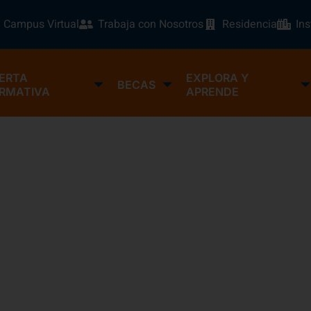
Campus Virtual
Trabaja con Nosotros
Residencia
In
ERTA
EXPLORA Y
BECAS
RMATIVA
APRENDE