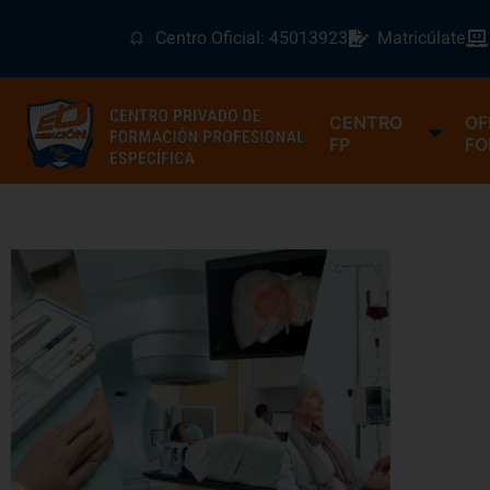
Centro Oficial: 45013923
Matricúlate
CENTRO
OF
FP
FO