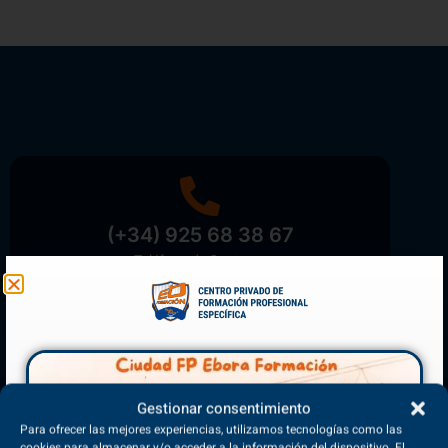
(+34) 925 68 38 67
Teléfono de Contacto
Matriculación Abierta
Gestionar consentimiento
¡Reserva tu plaza ahora!
Para ofrecer las mejores experiencias, utilizamos tecnologías como las
cookies para almacenar y/o acceder a la información del dispositivo. El