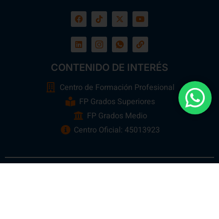
CONTENIDO DE INTERÉS
Centro de Formación Profesional
FP Grados Superiores
FP Grados Medio
Centro Oficial: 45013923
Ebora Formación
Todos los Derechos Reservados 2026 ©