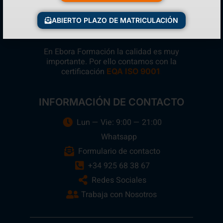
ABIERTO PLAZO DE MATRICULACIÓN
En Ebora Formación la calidad es muy
importante. Por ello contamos con la
certificación
.
EQA ISO 9001
INFORMACIÓN DE CONTACTO
Lun — Vie: 9:00 — 21:00
Whatsapp
Formulario de contacto
+34 925 68 38 67
Redes Sociales
Trabaja con Nosotros