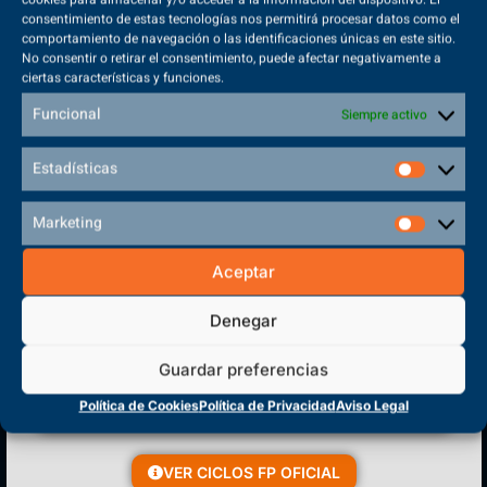
consentimiento de estas tecnologías nos permitirá procesar datos como el
comportamiento de navegación o las identificaciones únicas en este sitio.
No consentir o retirar el consentimiento, puede afectar negativamente a
ciertas características y funciones.
Sede Principal
Funcional
Siempre activo
Polígono Sector VI, 45683, Cazalegas - Toledo
Estadísticas
Marketing
CENTRO DE FORMACIÓN
Aceptar
PROFESIONAL
Denegar
Guardar preferencias
Política de Cookies
Política de Privacidad
Aviso Legal
VER CICLOS FP OFICIAL