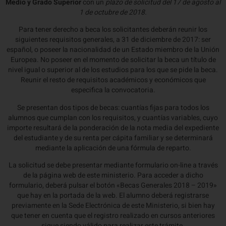
Medio y Grado Superior
con un
plazo de solicitud del 17 de agosto al
1 de octubre de 2018.
Para tener derecho a beca los solicitantes deberán reunir los
siguientes requisitos generales, a 31 de diciembre de 2017: ser
español, o poseer la nacionalidad de un Estado miembro de la Unión
Europea. No poseer en el momento de solicitar la beca un título de
nivel igual o superior al de los estudios para los que se pide la beca.
Reunir el resto de requisitos académicos y económicos que
especifica la convocatoria.
Se presentan dos tipos de becas: cuantías fijas para todos los
alumnos que cumplan con los requisitos, y cuantías variables, cuyo
importe resultará de la ponderación de la nota media del expediente
del estudiante y de su renta per cápita familiar y se determinará
mediante la aplicación de una fórmula de reparto.
La solicitud se debe presentar mediante formulario on-line a través
de la página web de este ministerio. Para acceder a dicho
formulario, deberá pulsar el botón «Becas Generales 2018 – 2019»
que hay en la portada de la web. El alumno deberá registrarse
previamente en la Sede Electrónica de este Ministerio, si bien hay
que tener en cuenta que el registro realizado en cursos anteriores
sigue siendo válido para realizar este trámite.