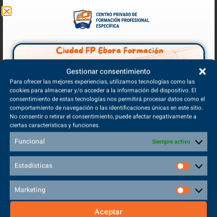
Centro de Formación Profesional
No solo estudies una profesión, apréndela
para liderarla.
Tu futuro real empieza en
Ebora Formación.
Ciclos Formativos de Grado Medio
Gestionar consentimiento
y Grado Superior
Para ofrecer las mejores experiencias, utilizamos tecnologías como las
cookies para almacenar y/o acceder a la información del dispositivo. El
consentimiento de estas tecnologías nos permitirá procesar datos como el
comportamiento de navegación o las identificaciones únicas en este sitio.
No consentir o retirar el consentimiento, puede afectar negativamente a
Modalidad Presencial
ciertas características y funciones.
Funcional
Siempre activo
Modalidad a Distancia
Estadísticas
Marketing
Aceptar