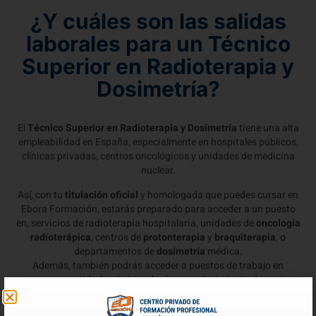
¿Y cuáles son las salidas
laborales para un Técnico
Superior en Radioterapia y
Dosimetría?
El
Técnico Superior en Radioterapia y Dosimetría
tiene una alta
empleabilidad en España, especialmente en hospitales públicos,
clínicas privadas, centros oncológicos y unidades de medicina
nuclear.
Así, con tu
titulación oficial
y homologada que puedes cursar en
Ebora Formación, estarás preparado para acceder a un puesto
en, servicios de radioterapia hospitalaria, unidades de
oncología
radioterápica
, centros de
protonterapia
y
braquiterapia
, o
departamentos de
dosimetría
médica.
Además, también podrás acceder a puestos de trabajo en
empresas y entidades de tecnología y mantenimiento de equipos
sanitarios, o en áreas de investigación clínica y desarrollo de
protocolos terapéuticos.