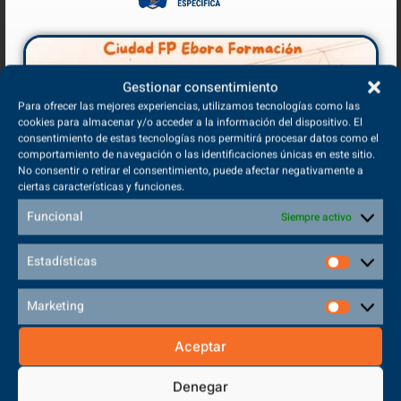
Además, este
Grado Superior de Formación Profesional
te
permite acceder a estudios universitarios relacionados con la
salud, como
Enfermería, Medicina
, Física Médica o Imagen para
el Diagnóstico, ampliando aún más las posibilidades de
Gestionar consentimiento
desarrollo profesional.
Para ofrecer las mejores experiencias, utilizamos tecnologías como las
cookies para almacenar y/o acceder a la información del dispositivo. El
consentimiento de estas tecnologías nos permitirá procesar datos como el
comportamiento de navegación o las identificaciones únicas en este sitio.
No consentir o retirar el consentimiento, puede afectar negativamente a
ciertas características y funciones.
Funcional
Siempre activo
Estadísticas
Marketing
Aceptar
Denegar