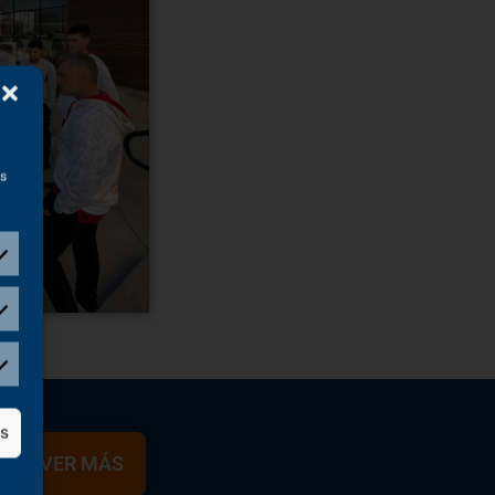
as
as
VER MÁS