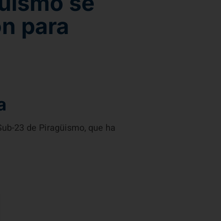
güismo se
ón para
a
Sub-23 de Piragüismo, que ha