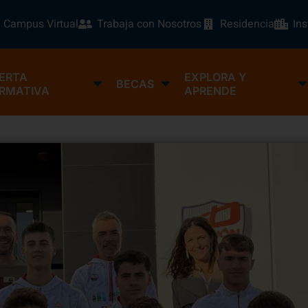
Campus Virtual
Trabaja con Nosotros
Residencia
In
ERTA
EXPLORA Y
BECAS
RMATIVA
APRENDE