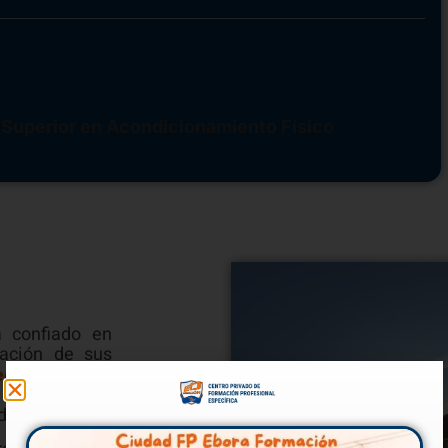
nal SUB-23 de piragüismo se instala en Ciudad
 para preparar su temporada
deportistas en Talavera
 Superior en Acondicionamiento Físico
 confiado en
cación de sus
, donde el
egas
 por la amplia
 disposición.