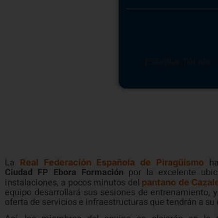
La selección nacio
FP Ebora Formación
Residencia para 
Estudiar Técnico
La
ha
Real Federación Española de Piragüismo
Ciudad FP Ebora Formación
por la excelente ubi
instalaciones, a pocos minutos del
pantano de Cazal
equipo desarrollará sus sesiones de entrenamiento, y
oferta de servicios e infraestructuras que tendrán a su