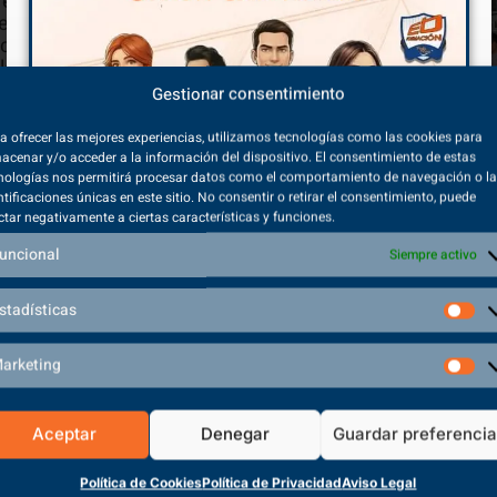
residencia de
uevo, adaptado
cesitan estos
plementan con
Gestionar consentimiento
 con acceso a
a ofrecer las mejores experiencias, utilizamos tecnologías como las cookies para
nasio
,
pistas
acenar y/o acceder a la información del dispositivo. El consentimiento de estas
isionado de
nologías nos permitirá procesar datos como el comportamiento de navegación o l
a favorecer el
ntificaciones únicas en este sitio. No consentir o retirar el consentimiento, puede
ctar negativamente a ciertas características y funciones.
uncional
Siempre activo
stadísticas
arketing
 en Técnico Superior
Aceptar
Denegar
Guardar preferenci
nto Físico​?
Política de Cookies
Política de Privacidad
Aviso Legal