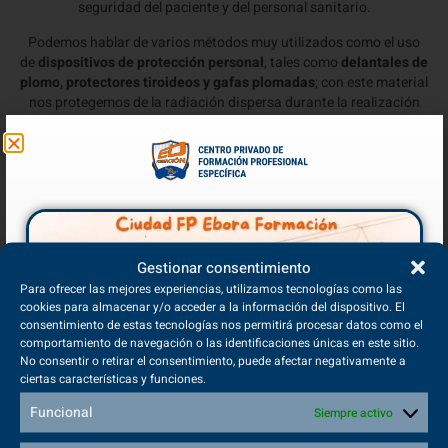
seguridad del paciente y del personal sanitario.
Podemos hablar de varios métodos muy utilizados como el uso
de
dispositivos de protección personal
, tales como
delantales de
plomo, protectores tiroideos y gafas plomadas
; con este material
nos protegemos de la radiación dispersa durante la realización
de las pruebas diagnósticas o tratamientos.
Otra de las medidas de prevención es el
control de calidad que
los equipos diagnósticos
y de tratamiento deben de pasar. Son
controles periódicos que aseguran que funcionan correctamente,
garantizando así que no se produzcan exposiciones innecesarias
o excesivas a las radiaciones ionizantes.
Gestionar consentimiento
Por último, destacamos una de las herramientas de prevención
Para ofrecer las mejores experiencias, utilizamos tecnologías como las
más importantes y en las que se implican especialmente los
FP
cookies para almacenar y/o acceder a la información del dispositivo. El
DUAL TSIDMN: la formación continua en protección radiológica
.
consentimiento de estas tecnologías nos permitirá procesar datos como el
Dicha formación incluye la actualización tanto en técnicas como
comportamiento de navegación o las identificaciones únicas en este sitio.
en normativa.
No consentir o retirar el consentimiento, puede afectar negativamente a
ciertas características y funciones.
Funcional
Siempre activo