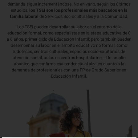
demanda sigue incrementándose. No en vano, según los últimos
estudios,
los TSEI son los profesionales más buscados en la
familia laboral
de Servicios Socioculturales y a la Comunidad.
Los TSEI pueden desarrollar su labor en el entorno de la
educación formal, como especialistas en la etapa educativa de 0
a 6 años, primer ciclo de Educación Infantil; pero también pueden
desempeñar su labor en el ámbito educativo no formal, como
ludotecas, centros culturales, espacios socio-sanitarios de
atención social, aulas en centros hospitalarios,… Un amplio
abanico que confirma esa tendencia al alza en cuanto a la
demanda de profesionales con una FP de Grado Superior en
Educación Infantil.