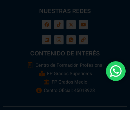
NUESTRAS REDES
CONTENIDO DE INTERÉS
Centro de Formación Profesional
FP Grados Superiores
FP Grados Medio
Centro Oficial: 45013923
Ebora Formación
Todos los Derechos Reservados 2026 ©