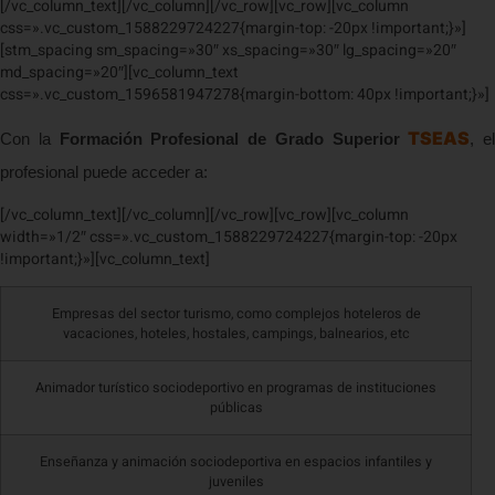
[/vc_column_text][/vc_column][/vc_row][vc_row][vc_column
css=».vc_custom_1588229724227{margin-top: -20px !important;}»]
[stm_spacing sm_spacing=»30″ xs_spacing=»30″ lg_spacing=»20″
md_spacing=»20″][vc_column_text
css=».vc_custom_1596581947278{margin-bottom: 40px !important;}»]
TSEAS
Con la
Formación Profesional de Grado Superior
, el
profesional puede acceder a:
[/vc_column_text][/vc_column][/vc_row][vc_row][vc_column
width=»1/2″ css=».vc_custom_1588229724227{margin-top: -20px
!important;}»][vc_column_text]
Empresas del sector turismo, como complejos hoteleros de
vacaciones, hoteles, hostales, campings, balnearios, etc
Animador turístico sociodeportivo en programas de instituciones
públicas
Enseñanza y animación sociodeportiva en espacios infantiles y
juveniles