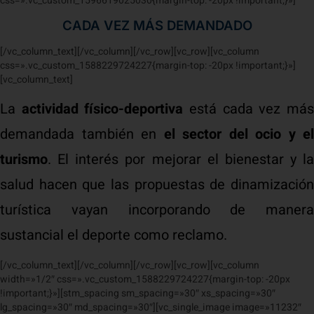
css=».vc_custom_1596619025030{margin-top: -20px !important;}»]
CADA VEZ MÁS DEMANDADO
[/vc_column_text][/vc_column][/vc_row][vc_row][vc_column
css=».vc_custom_1588229724227{margin-top: -20px !important;}»]
[vc_column_text]
La
actividad físico-deportiva
está cada vez má
demandada también en
el sector del ocio y el
turismo
. El interés por mejorar el bienestar y la
salud hacen que las propuestas de dinamización
turística vayan incorporando de manera
sustancial el deporte como reclamo.
[/vc_column_text][/vc_column][/vc_row][vc_row][vc_column
width=»1/2″ css=».vc_custom_1588229724227{margin-top: -20px
!important;}»][stm_spacing sm_spacing=»30″ xs_spacing=»30″
lg_spacing=»30″ md_spacing=»30″][vc_single_image image=»11232″