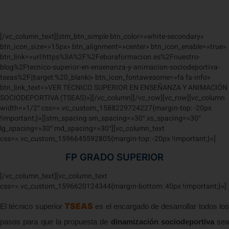
Ser TSEAS es una buena
Inversión de Futuro
[/vc_column_text][stm_btn_simple btn_color=»white-secondary»
btn_icon_size=»15px» btn_alignment=»center» btn_icon_enable=»true»
btn_link=»url:https%3A%2F%2Feboraformacion.es%2Fnuestro-
blog%2Ftecnico-superior-en-ensenanza-y-animacion-sociodeportiva-
tseas%2F||target:%20_blank|» btn_icon_fontawesome=»fa fa-info»
btn_link_text=»VER TÉCNICO SUPERIOR EN ENSEÑANZA Y ANIMACIÓN
SOCIODEPORTIVA (TSEAS)»][/vc_column][/vc_row][vc_row][vc_column
width=»1/2″ css=».vc_custom_1588229724227{margin-top: -20px
!important;}»][stm_spacing sm_spacing=»30″ xs_spacing=»30″
lg_spacing=»30″ md_spacing=»30″][vc_column_text
css=».vc_custom_1596645592805{margin-top: -20px !important;}»]
FP GRADO SUPERIOR
[/vc_column_text][vc_column_text
css=».vc_custom_1596620124344{margin-bottom: 40px !important;}»]
TSEAS
El técnico superior
es el encargado de desarrollar todos lo
pasos para que la propuesta de
dinamización sociodeportiva
sea