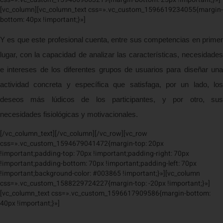
[vc_column][vc_column_text css=».vc_custom_1596619234055{margin-
bottom: 40px !important;}»]
Y es que este profesional cuenta, entre sus competencias en primer
lugar, con la capacidad de analizar las características, necesidades
e intereses de los diferentes grupos de usuarios para diseñar una
actividad concreta y específica que satisfaga, por un lado, los
deseos más lúdicos de los participantes, y por otro, sus
necesidades fisiológicas y motivacionales.
[/vc_column_text][/vc_column][/vc_row][vc_row
css=».vc_custom_1594679041472{margin-top: 20px
!important;padding-top: 70px !important;padding-right: 70px
!important;padding-bottom: 70px !important;padding-left: 70px
!important;background-color: #003865 !important;}»][vc_column
css=».vc_custom_1588229724227{margin-top: -20px !important;}»]
[vc_column_text css=».vc_custom_1596617909586{margin-bottom:
40px !important;}»]