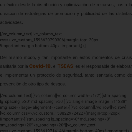
un éxito: desde la distribución y optimización de recursos, hasta la
creación de estrategias de promoción y publicidad de las distintas
actividades.
[/vc_column_text][vc_column_text
css=».vc_custom_1596620790306{margin-top: -20px
!important;margin-bottom: 40px !important;}»]
Del mismo modo, y tan importante en estos momentos de crisis
Covid-19
TSEAS
sanitaria por la
, el
es el responsable de elaborar
e implementar un protocolo de seguridad, tanto sanitaria como de
prevención de otro tipo de riesgos.
[/vc_column_text][/vc_column][vc_column width=»1/2″][stm_spacing
lg_spacing=»20″ md_spacing=»50″][vc_single_image image=»11238″
img_size=»large» alignment=»center»][/vc_column][/vc_row][vc_row]
[vc_column css=».vc_custom_1588229724227{margin-top: -20px
!important;}»][stm_spacing lg_spacing=»0″ md_spacing=»0″
sm_spacing=»20″ xs_spacing=»20″][vc_column_text
css=».vc_custom_1596619714146{margin-bottom: 40px !important;}»]