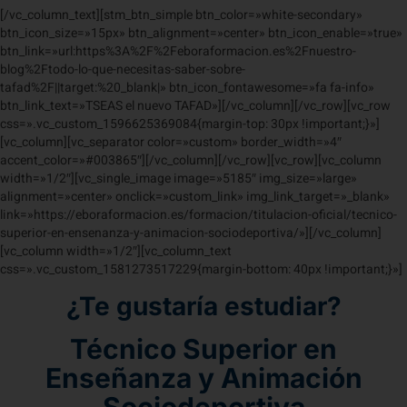
[/vc_column_text][stm_btn_simple btn_color=»white-secondary»
btn_icon_size=»15px» btn_alignment=»center» btn_icon_enable=»true»
btn_link=»url:https%3A%2F%2Feboraformacion.es%2Fnuestro-
blog%2Ftodo-lo-que-necesitas-saber-sobre-
tafad%2F||target:%20_blank|» btn_icon_fontawesome=»fa fa-info»
btn_link_text=»TSEAS el nuevo TAFAD»][/vc_column][/vc_row][vc_row
css=».vc_custom_1596625369084{margin-top: 30px !important;}»]
[vc_column][vc_separator color=»custom» border_width=»4″
accent_color=»#003865″][/vc_column][/vc_row][vc_row][vc_column
width=»1/2″][vc_single_image image=»5185″ img_size=»large»
alignment=»center» onclick=»custom_link» img_link_target=»_blank»
link=»https://eboraformacion.es/formacion/titulacion-oficial/tecnico-
superior-en-ensenanza-y-animacion-sociodeportiva/»][/vc_column]
[vc_column width=»1/2″][vc_column_text
css=».vc_custom_1581273517229{margin-bottom: 40px !important;}»]
¿Te gustaría estudiar?
Técnico Superior en
Enseñanza y Animación
Sociodeportiva