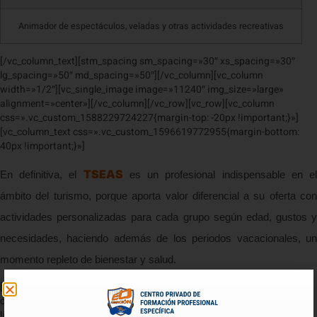
Animador de espectáculos, veladas y otras actividades recreativas
[/vc_column_text][stm_spacing sm_spacing=»30″ xs_spacing=»30″
lg_spacing=»50″ md_spacing=»50″][/vc_column][vc_column
width=»1/2″][vc_single_image image=»11240″ img_size=»large»
alignment=»center»][/vc_column][/vc_row][vc_row][vc_column
css=».vc_custom_1588229724227{margin-top: -20px !important;}»]
[vc_column_text css=».vc_custom_1596619772955{margin-bottom:
40px !important;}»]
TSEAS
En definitiva, el
es un profesional indispensable en e
ámbito del turismo, porque aporta valor diferencial a su oferta con
actividades personalizadas para cada grupo según edad, gustos y
necesidades, haciendo además de los periodos vacacionales, un
momento repleto de bienestar y salud.
[/vc_column_text][/vc_column][/vc_row][vc_row
css=».vc_custom_1593642067974{padding-top: 70px
!important;padding-right: 70px !important;padding-bottom: 70px