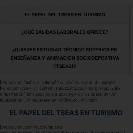
EL PAPEL DEL TSEAS EN TURISMO
¿QUÉ SALIDAS LABORALES OFRECE?
¿QUIERES ESTUDIAR TÉCNICO SUPERIOR EN
ENSEÑANZA Y ANIMACIÓN SOCIODEPORTIVA
(TSEAS)?
[/vc_column_text][/vc_column][/vc_row][vc_row el_id=»papel»]
[vc_column css=».vc_custom_1588229724227{margin-top: -20px
!important;}»][stm_spacing sm_spacing=»30″ xs_spacing=»30″
lg_spacing=»30″ md_spacing=»30″][vc_column_text]
EL PAPEL DEL TSEAS EN TURISMO
[/vc_column_text][vc_column_text