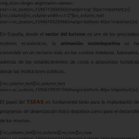
img_size=»large» alignment=»center»
css=».vc_custom_1596715656543{margin-top: 30px !important;}»]
[/vc_column][vc_column width=»1/2″][vc_column_text
css=».vc_custom_1596619529986{margin-bottom: 40px !important;}»]
En España, donde el
sector del turismo
es uno de los principale
motores económicos, la
animación sociodeportiva
se h
convertido en un reclamo más en los centros hoteleros, balnearios,
además de los establecimientos de costa o propuestas turísticas
desde las instituciones públicas.
[/vc_column_text][vc_column_text
css=».vc_custom_1596619939104{margin-bottom: 40px !important;}»]
TSEAS
El papel del
es fundamental tanto para la implantación d
programas de dinamización físico-deportiva como para el desarrollo
de los mismos.
[/vc_column_text][/vc_column][/vc_row][vc_row
css=».vc_custom_1594669663219{margin-bottom: 25px !important;}»]