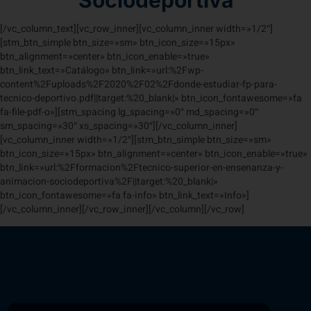
[/vc_column_text][vc_row_inner][vc_column_inner width=»1/2″]
[stm_btn_simple btn_size=»sm» btn_icon_size=»15px»
btn_alignment=»center» btn_icon_enable=»true»
btn_link_text=»Catálogo» btn_link=»url:%2Fwp-
content%2Fuploads%2F2020%2F02%2Fdonde-estudiar-fp-para-
tecnico-deportivo.pdf||target:%20_blank|» btn_icon_fontawesome=»fa
fa-file-pdf-o»][stm_spacing lg_spacing=»0″ md_spacing=»0″
sm_spacing=»30″ xs_spacing=»30″][/vc_column_inner]
[vc_column_inner width=»1/2″][stm_btn_simple btn_size=»sm»
btn_icon_size=»15px» btn_alignment=»center» btn_icon_enable=»true»
btn_link=»url:%2Fformacion%2Ftecnico-superior-en-ensenanza-y-
animacion-sociodeportiva%2F||target:%20_blank|»
btn_icon_fontawesome=»fa fa-info» btn_link_text=»Info»]
[/vc_column_inner][/vc_row_inner][/vc_column][/vc_row]