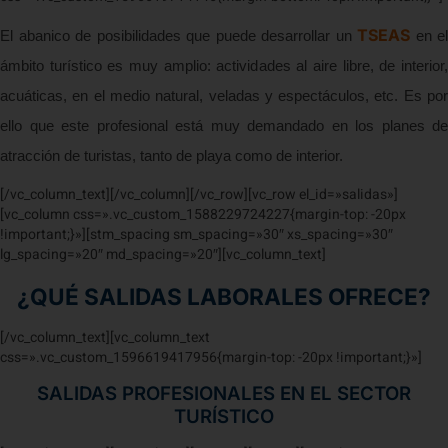
TSEAS
El abanico de posibilidades que puede desarrollar un
en el
ámbito turístico es muy amplio: actividades al aire libre, de interior,
acuáticas, en el medio natural, veladas y espectáculos, etc. Es por
ello que este profesional está muy demandado en los planes de
atracción de turistas, tanto de playa como de interior.
[/vc_column_text][/vc_column][/vc_row][vc_row el_id=»salidas»]
[vc_column css=».vc_custom_1588229724227{margin-top: -20px
!important;}»][stm_spacing sm_spacing=»30″ xs_spacing=»30″
lg_spacing=»20″ md_spacing=»20″][vc_column_text]
¿QUÉ SALIDAS LABORALES OFRECE?
[/vc_column_text][vc_column_text
css=».vc_custom_1596619417956{margin-top: -20px !important;}»]
SALIDAS PROFESIONALES EN EL SECTOR
TURÍSTICO