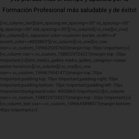
Formación Profesional más saludable y de éxito!
[/vc_column_text][stm_spacing sm_spacing=»30″ xs_spacing=»30″
lg_spacing=»30″ md_spacing=»30″][/vc_column][/vc_row][vc_row]
[vc_column][vc_separator color=»custom» border_width=»4″
accent_color=»#003865″][/vc_column][/vc_row][vc_row
css=».vc_custom_1596625357602{margin-top: 30px !important;}»]
[vc_column css=».vc_custom_1588229724227{margin-top: -20px
!important;}»][stm_media_gallery media_gallery_category=»tseas-
sector-turistico»][/vc_column][/vc_row][vc_row
css=».vc_custom_1594679041472{margin-top: 20px
!important;padding-top: 70px !important;padding-right: 70px
!important;padding-bottom: 70px !important;padding-left: 70px
!important;background-color: #003865 !important;}»][vc_column
css=».vc_custom_1588229724227{margin-top: -20px !important;}»]
[vc_column_text css=».vc_custom_1596645898577{margin-bottom:
40px !important;}»]
¿Cuál es la diferencia entre
TAFAD y TSEAS?