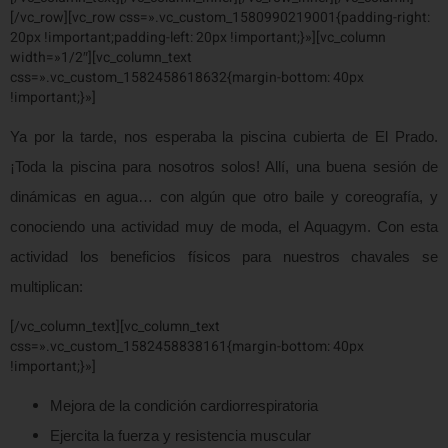
[/vc_row][vc_row css=».vc_custom_1580990219001{padding-right:
20px !important;padding-left: 20px !important;}»][vc_column
width=»1/2″][vc_column_text
css=».vc_custom_1582458618632{margin-bottom: 40px
!important;}»]
Ya por la tarde, nos esperaba la piscina cubierta de El Prado.
¡Toda la piscina para nosotros solos! Allí, una buena sesión de
dinámicas en agua… con algún que otro baile y coreografía, y
conociendo una actividad muy de moda, el Aquagym. Con esta
actividad los beneficios físicos para nuestros chavales se
multiplican:
[/vc_column_text][vc_column_text
css=».vc_custom_1582458838161{margin-bottom: 40px
!important;}»]
Mejora de la condición cardiorrespiratoria
Ejercita la fuerza y resistencia muscular