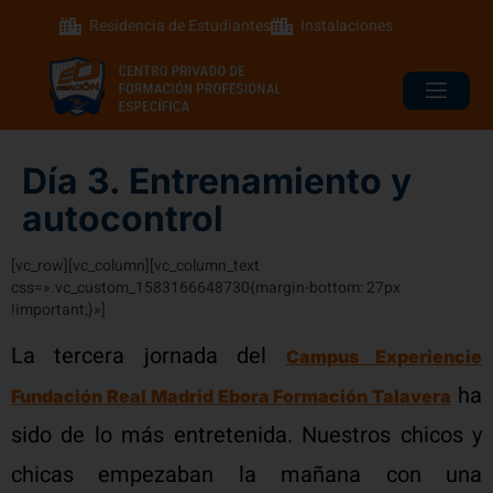
Residencia de Estudiantes
Instalaciones
Día 3. Entrenamiento y
autocontrol
[vc_row][vc_column][vc_column_text
css=».vc_custom_1583166648730{margin-bottom: 27px
!important;}»]
La tercera jornada del
Campus Experiencie
ha
Fundación Real Madrid Ebora Formación Talavera
sido de lo más entretenida. Nuestros chicos y
chicas empezaban la mañana con una