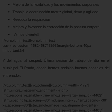
Mejora de la flexibilidad y los movimientos corporales
Trabaja la coordinación motriz global, ritmo y agilidad.
Reeduca la respiración
Mejora y favorece la corrección de la postura corporal
¡¡Y nos divierte!!
[/vc_column_text][vc_column_text
css=».vc_custom_1582458713693{margin-bottom: 40px
!important;}»]
Y del agua, al césped. Última sesión de trabajo del día en el
Municipal El Prado, donde hemos recibido buenos consejos del
entrenador.
[/vc_column_text][/vc_column][vc_column width=»1/2″]
[stm_single_image img_alignment=»right»
img_responsive_enable=»true» img_size=»large» img_id=»4402″]
[stm_spacing lg_spacing=»30″ md_spacing=»30″ sm_spacing=»30″
xs_spacing=»30″][stm_single_image img_alignment=»center»
img_responsive_enable=»true» img_size=»large» img_id=»4405″]