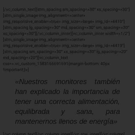
[/vc_column_text][stm_spacing sm_spacing=»30″ xs_spacing=»30″]
[stm_single_image img_alignment=»center»
img_responsive_enable=»true» img_size=»large» img_id=»4410″]
[stm_spacing lg_spacing=»30″ md_spacing=»30″ sm_spacing=»30″
xs_spacing=»30″][/vc_column_inner][vc_column_inner width=»1/2″]
[stm_single_image img_alignment=»center»
img_responsive_enable=»true» img_size=»large» img_id=»4413″]
[stm_spacing sm_spacing=»30″ xs_spacing=»30″ lg_spacing=»20″
md_spacing=»20″][vc_column_text
css=».vc_custom_1583166691691{margin-bottom: 40px
!important;}»]
«Nuestros monitores también
han explicado la importancia de
tener una correcta alimentación,
equilibrada y sana, para
mantenernos llenos de energía»
[/vc_column_text][/vc_column_inner][/vc_row_inner][/vc_column]