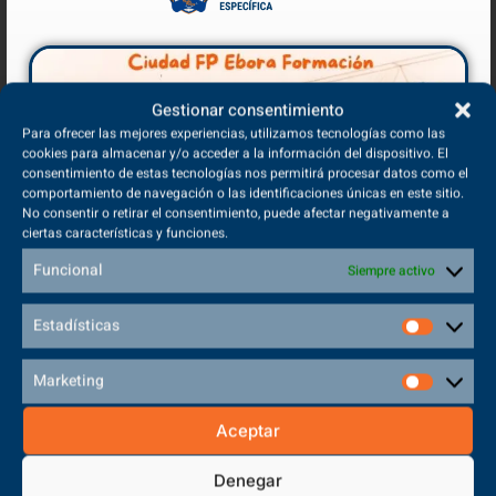
Ejercer el control del grupo, cohesionando y dinamizando la
actividad.
Enseñar y hacer cumplir las normas básicas del reglamento
Gestionar consentimiento
del fútbol.
Para ofrecer las mejores experiencias, utilizamos tecnologías como las
cookies para almacenar y/o acceder a la información del dispositivo. El
Motivar a los alumnos en el progreso técnico y la mejora de
consentimiento de estas tecnologías nos permitirá procesar datos como el
la condición física.
comportamiento de navegación o las identificaciones únicas en este sitio.
No consentir o retirar el consentimiento, puede afectar negativamente a
ciertas características y funciones.
Transmitir a los deportistas las normas, los valores y
contenidos éticos de la práctica deportiva.
Funcional
Siempre activo
Estadísticas
Marketing
Por último, una vez consigas esta titulación, tendrás posibilidades
de trabajar en:
Aceptar
Denegar