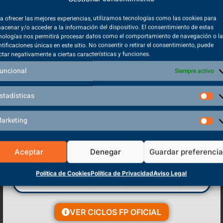
a ofrecer las mejores experiencias, utilizamos tecnologías como las cookies para
acenar y/o acceder a la información del dispositivo. El consentimiento de estas
nologías nos permitirá procesar datos como el comportamiento de navegación o l
ntificaciones únicas en este sitio. No consentir o retirar el consentimiento, puede
ctar negativamente a ciertas características y funciones.
uncional
Siempre activo
 información sobre protección de datos
stadísticas
ál número es el siguiente 2, 4, 6...?
arketing
Aceptar
Denegar
Guardar preferenci
Política de Cookies
Política de Privacidad
Aviso Legal
VER CICLOS FP OFICIAL