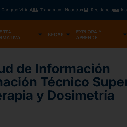
Campus Virtual
Trabaja con Nosotros
Residencia
In
ERTA
EXPLORA Y
BECAS
RMATIVA
APRENDE
tud de Información
mación Técnico Super
rapia y Dosimetría