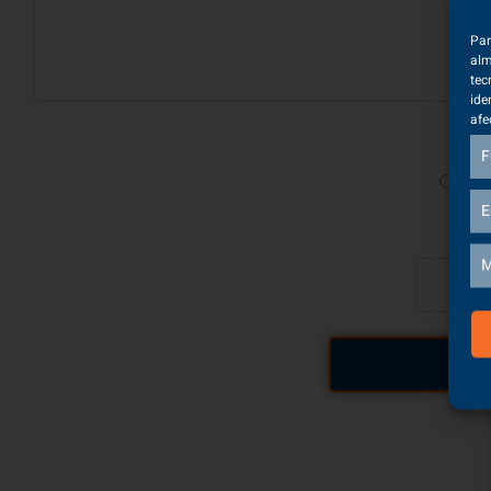
Par
alm
tec
ide
afe
F
Ver
E
¿Cu
M