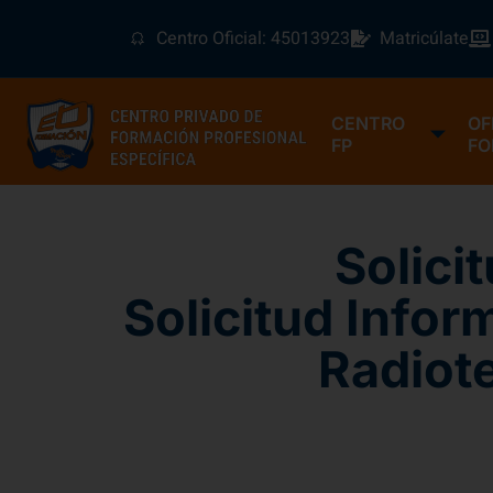
Centro Oficial: 45013923
Matricúlate
CENTRO
OF
FP
FO
Solici
Solicitud Infor
Radiote