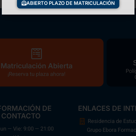
ABIERTO PLAZO DE MATRICULACIÓN
Matriculación Abierta
Polí
¡Reserva tu plaza ahora!
FORMACIÓN DE
ENLACES DE INT
CONTACTO
Residencia de Estu
un — Vie: 9:00 — 21:00
Grupo Ebora Formac