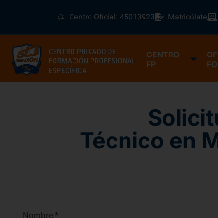
Centro Oficial: 45013923
Matricúlate
CENTRO
OF
FP
FO
Solici
Técnico en M