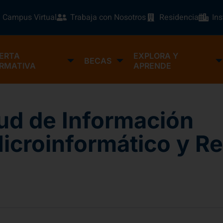
Campus Virtual
Trabaja con Nosotros
Residencia
In
ERTA
EXPLORA Y
BECAS
RMATIVA
APRENDE
tud de Información
icroinformático y R