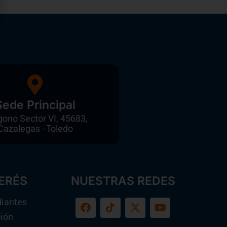
Sede Principal
gono Sector VI, 45683,
Cazalegas - Toledo
ERÉS
NUESTRAS REDES
diantes
ión