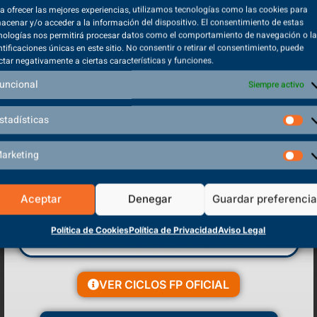
a ofrecer las mejores experiencias, utilizamos tecnologías como las cookies para
acenar y/o acceder a la información del dispositivo. El consentimiento de estas
nologías nos permitirá procesar datos como el comportamiento de navegación o l
ntificaciones únicas en este sitio. No consentir o retirar el consentimiento, puede
ctar negativamente a ciertas características y funciones.
 información sobre protección de datos
uncional
Siempre activo
ál número es el siguiente 2, 4, 6...?
stadísticas
arketing
Aceptar
Denegar
Guardar preferenci
Política de Cookies
Política de Privacidad
Aviso Legal
VER CICLOS FP OFICIAL