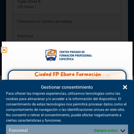
Inglés Nivel III
(20 Horas )
Formación en Centros de trabajo
Prácticas
Proyecto
Gestionar consentimiento
Para ofrecer las mejores experiencias, utilizamos tecnologías como las
cookies para almacenar y/o acceder a la información del dispositivo. El
consentimiento de estas tecnologías nos permitirá procesar datos como el
comportamiento de navegación o las identificaciones únicas en este sitio.
No consentir o retirar el consentimiento, puede afectar negativamente a
ciertas características y funciones.
Técnico Deportivo Superior
Funcional
Siempre activo