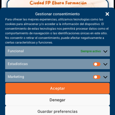
nuestra oferta formativa?
Gestionar consentimiento
OFERTA FORMATIVA
Para ofrecer las mejores experiencias, utilizamos tecnologías como las
cookies para almacenar y/o acceder a la información del dispositivo. El
consentimiento de estas tecnologías nos permitirá procesar datos como el
comportamiento de navegación o las identificaciones únicas en este sitio.
No consentir o retirar el consentimiento, puede afectar negativamente a
ciertas características y funciones.
Funcional
Siempre activo
Estadísticas
¿Si no soy alumno de Ebora Formación puedo tener acceso
Marketing
a la APP?
Aceptar
No, para poder tener acceso a la aplicación debes estar
Ciclo Formativo
Denegar
matriculado en un
Guardar preferencias